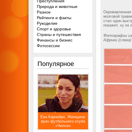
Преступления
Природа и животные
Разное
Окровавленная 
мозговой травм
Рейтинги и факты
стал один выст
Рукоделие
покажет, ху из х
Спорт и здоровье
Страны и путешествия
Фотографии из
Финансы и бизнес
Африки (слева)
Фотосессии
Популярное
Ева Карнейро. Женщина-
врач футбольного клуба
«Челси»