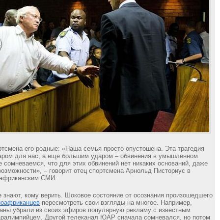
ртсмена его родные: «Наша семья просто опустошена. Эта трагедия
аром для нас, а еще большим ударом – обвинения в умышленном
е сомневаемся, что для этих обвинений нет никаких оснований, даже
возможности», – говорит отец спортсмена Арнольд Писториус в
африканским СМИ.
знают, кому верить. Шоковое состояние от осознания произошедшего
оафриканцев
пересмотреть свои взгляды на многое. Например,
аны убрали из своих эфиров популярную рекламу с известным
ралимпийцем. Другой телеканал ЮАР сначала сомневался, но потом