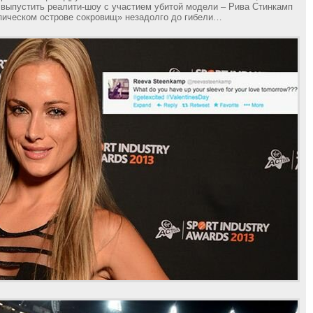
 выпустить реалити-шоу с участием убитой модели – Рива Стинкамп
пическом острове сокровищ» незадолго до гибели…