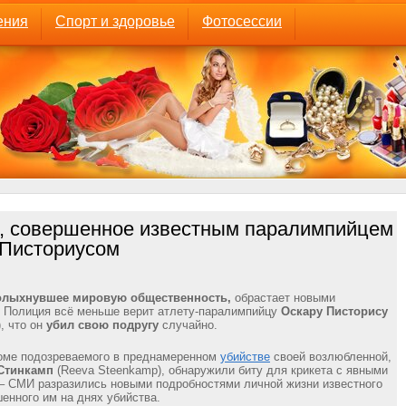
ения
Спорт и здоровье
Фотосессии
, совершенное известным паралимпийцем
Писториусом
колыхнувшее мировую общественность,
обрастает новыми
 Полиция всё меньше верит атлету-паралимпийцу
Оскару Писторису
), что он
убил свою подругу
случайно.
доме подозреваемого в преднамеренном
убийстве
своей возлюбленной,
Стинкамп
(Reeva Steenkamp), обнаружили биту для крикета с явными
– СМИ разразились новыми подробностями личной жизни известного
шенного им на днях убийства.