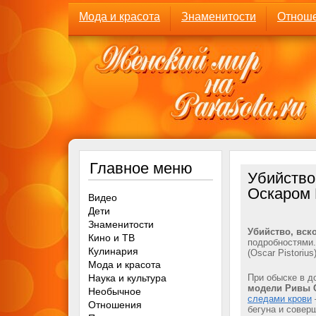
Мода и красота
Знаменитости
Отнош
Главное меню
Убийство
Оскаром 
Видео
Дети
Знаменитости
Убийство, вс
Кино и ТВ
подробностями.
Кулинария
(Oscar Pistorius
Мода и красота
Наука и культура
При обыске в 
модели Ривы 
Необычное
следами крови
Отношения
бегуна и совер