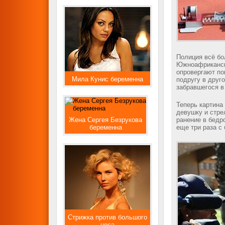
Полиция всё бо
Южноафрикански
опровергают по
Мила Кунис беременна
подругу в друг
забравшегося 
Теперь картина
девушку и стре
Жена Сергея Безрукова
ранение в бедр
беременна
еще три раза с 
Стрижка против большого
носа