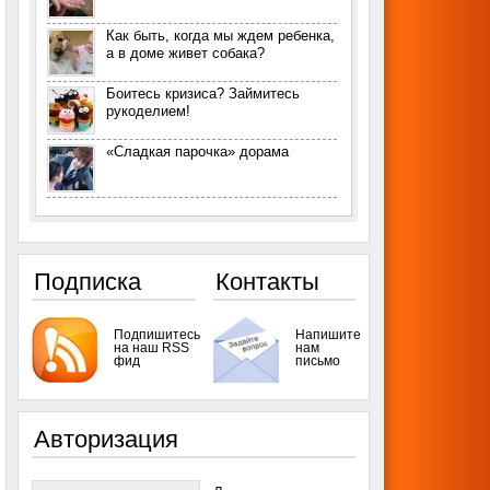
Как быть, когда мы ждем ребенка,
а в доме живет собака?
Боитесь кризиса? Займитесь
рукоделием!
«Сладкая парочка» дорама
Подписка
Контакты
Подпишитесь
Напишите
на наш RSS
нам
фид
письмо
Авторизация