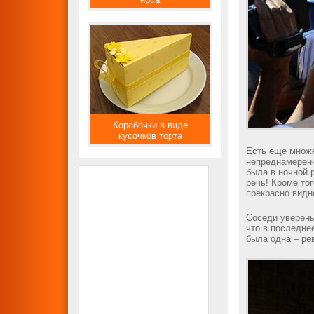
Коробочки в виде
кусочков торта
Есть еще множе
непреднамеренн
была в ночной 
речь! Кроме то
прекрасно видн
Соседи уверены
что в последне
была одна – ре