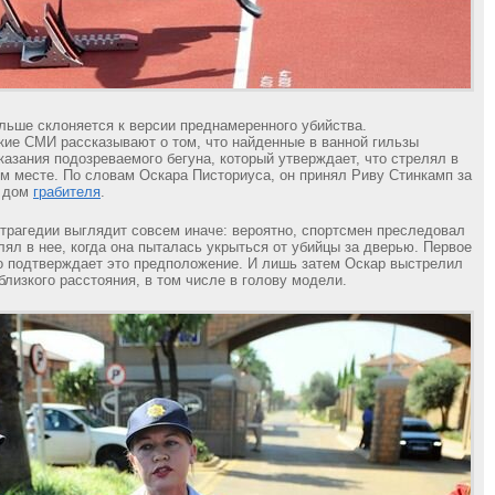
льше склоняется к версии преднамеренного убийства.
е СМИ рассказывают о том, что найденные в ванной гильзы
казания подозреваемого бегуна, который утверждает, что стрелял в
ом месте. По словам Оскара Писториуса, он принял Риву Стинкамп за
в дом
грабителя
.
 трагедии выглядит совсем иначе: вероятно, спортсмен преследовал
лял в нее, когда она пыталась укрыться от убийцы за дверью. Первое
о подтверждает это предположение. И лишь затем Оскар выстрелил
близкого расстояния, в том числе в голову модели.