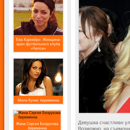
Ева Карнейро. Женщина-
врач футбольного клуба
«Челси»
Мила Кунис беременна
Девушка счастливо ул
Жена Сергея Безрукова
Возможно, на съемочн
беременна