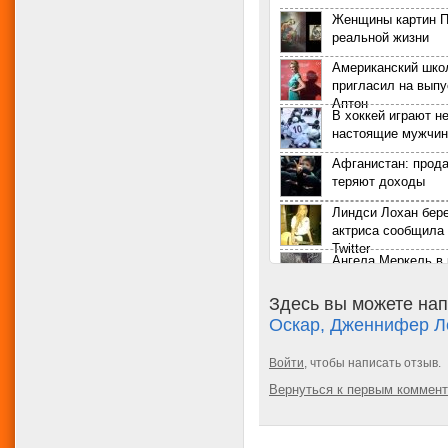
Женщины картин П
реальной жизни
Американский шко
пригласил на выпу
Аптон
В хоккей играют н
настоящие мужчи
Афганистан: прод
теряют доходы
Линдси Лохан бер
актриса сообщила 
Twitter
Ангела Меркель в 
Фотографии
Здесь вы можете нап
Беременная Ким 
Оскар, Дженнифер Л
показала свои фо
Горячие подружки 
Войти
, чтобы написать отзыв.
Вернуться к первым коммен
Двойники Эммы Уо
Спирс в Музее ма