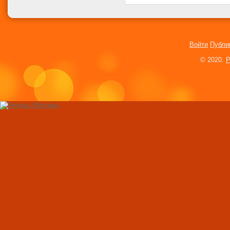
Певица Тина Тёрн
замуж в 73 года
Теннисистка Джен
Каприати избила 
Войти
Публи
Испанская газета 
© 2020.
P
Ангелу Меркель с
«Сладкая парочка
Что такое груз 300
Линдси Лохан бер
актриса сообщила 
Twitter
Беременная Ким 
показала свои фо
Двойники Эммы Уо
Спирс в Музее ма
Певица Тина Тёрн
замуж в 73 года
Актриса Марион Ко