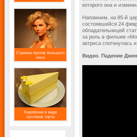
которого она и измен
Напомним, на 85-й це
состоявшейся 24 февр
обладательницей стат
за роль в фильме «Мо
актриса споткнулась и
Стрижка против большого
Видео. Падение Джен
носа
Коробочки в виде
кусочков торта