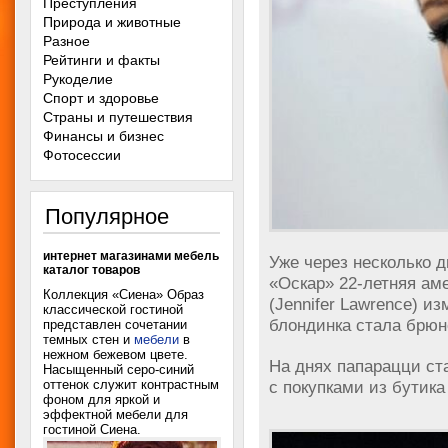
Преступления
Природа и животные
Разное
Рейтинги и факты
Рукоделие
Спорт и здоровье
Страны и путешествия
Финансы и бизнес
Фотосессии
Популярное
интернет магазинами мебель
Уже через несколько 
каталог товаров
«Оскар» 22-летняя ам
Коллекция «Сиена» Образ
(Jennifer Lawrence) и
классической гостиной
блондинка стала брюн
представлен сочетании
темных стен и
мебели
в
нежном бежевом цвете.
На днях папарацци ст
Насыщенный серо-синий
с покупками из бутик
оттенок служит контрастным
фоном для яркой и
эффектной мебели для
гостиной Сиена.