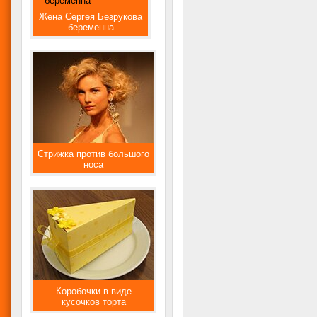
Жена Сергея Безрукова
беременна
Стрижка против большого
носа
Коробочки в виде
кусочков торта