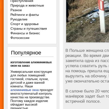
Преступления
Природа и животные
Разное
Рейтинги и факты
Рукоделие
Спорт и здоровье
Страны и путешествия
Финансы и бизнес
Фотосессии
В Польше женщина сп
Популярное
реакции. Во время дв
заметила одна из пас
изготовление алюминиевых
успела схватить руль 
окон на заказ
на помощь пришла ещ
Универсальная конструкция
вырулить на обочину. 
для любых помещений:
гостиной, спальни, кухни,
уже окончательно ост
детской и даже ванной
комнаты. Наши
алюминиевые окна
проходят
В салоне было 20 чело
многоступенчатый контроль
манёвров задет был т
качества на производстве.
встречной полосе.
Поэтому каждое изделие
обладает высокой
прочностью,