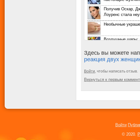
Получив Оскар, Д
Лоуренс стала не
Необычные украше
Воздушные шары: 
возможностей
Здесь вы можете нап
Таблица определе
реакция двух женщин
будущего ребенка
Женщина притвор
Войти
, чтобы написать отзыв.
мужчиной, чтобы р
Вернуться к первым коммен
грузчиком
Настоящая русалк
Калифорнии
Американцы женил
страшных ожогов
Для рождения дете
украла около 2,5 
Войти
Публи
Студентка попроси
© 2020.
P
ее и изнасиловать