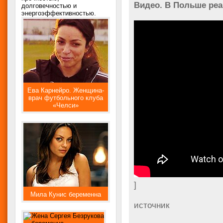
Видео. В Польше реа
долговечностью и
энергоэффективностью.
Ева Карнейро. Женщина-
врач футбольного клуба
«Челси»
]
Мила Кунис беременна
источник