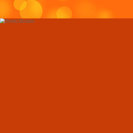
Вода и физические
правильное питье 
похудения
Свекла: целебные 
применение
Комплекс упражне
стройной фигуры 
условиях
Физические упраж
снятия стресса и 
Как нарастить мы
в домашних услов
правильное питан
Как нужно занимат
тренажерах?
Лечение суставов 
Признаки климакс
Отдых на райском
Туризм на Кипре