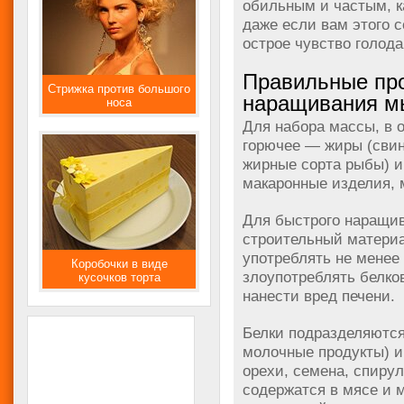
обильным и частым, ка
даже если вам этого 
острое чувство голода
Правильные про
Стрижка против большого
наращивания м
носа
Для набора массы, в
горючее — жиры (свин
жирные сорта рыбы) и
макаронные изделия, 
Для быстрого наращи
строительный матери
употреблять не менее 2
Коробочки в виде
злоупотреблять белков
кусочков торта
нанести вред печени.
Белки подразделяются
молочные продукты) и 
орехи, семена, спирул
содержатся в мясе и м