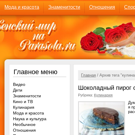
Мода и красота
Знаменитости
Отношения
Спор
Главное меню
Главная
/ Архив тега "кулин
Видео
Шоколадный пирог 
Дети
Рубрика:
Кулинария
Знаменитости
Кино и ТВ
Дум
Кулинария
я п
рас
Мода и красота
Наука и культура
Необычное
Отношения