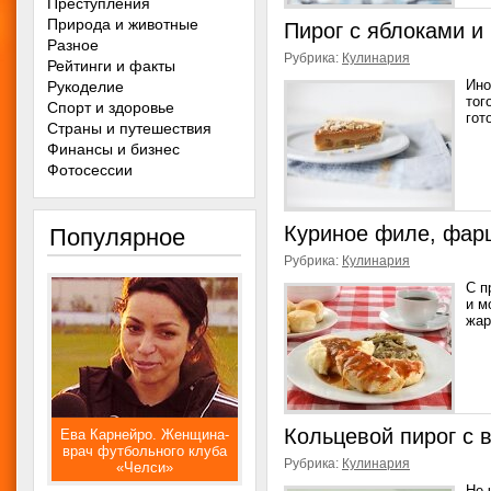
Преступления
Природа и животные
Пирог с яблоками и
Разное
Рубрика:
Кулинария
Рейтинги и факты
Ино
Рукоделие
тог
Спорт и здоровье
гот
Страны и путешествия
Финансы и бизнес
Фотосессии
Куриное филе, фар
Популярное
Рубрика:
Кулинария
С п
и м
жар
Кольцевой пирог с 
Ева Карнейро. Женщина-
врач футбольного клуба
Рубрика:
Кулинария
«Челси»
Не 