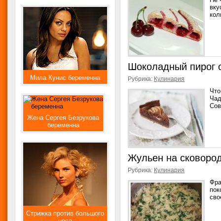
вку
кол
Шоколадный пирог 
Мила Кунис беременна
Рубрика:
Кулинария
Что
Чад
Сов
Жена Сергея Безрукова
беременна
Жульен на сковоро
Рубрика:
Кулинария
Фра
пок
сво
Стрижка против большого
носа