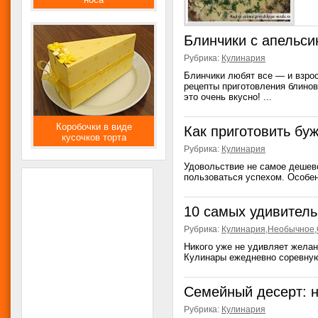
Блинчики с апельс
Рубрика:
Кулинария
Блинчики любят все — и взрос
рецепты приготовления блино
это очень вкусно! ...
Коробочки в виде
Как приготовить бу
кусочков торта
Рубрика:
Кулинария
Удовольствие не самое дешево
пользоваться успехом. Особенн
10 самых удивител
Рубрика:
Кулинария
,
Необычное
,
Никого уже не удивляет желан
Кулинары ежедневно соревную
Семейный десерт: н
Рубрика:
Кулинария