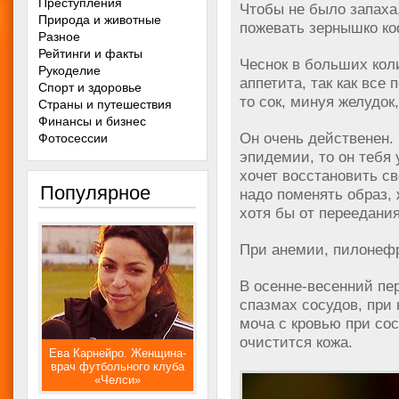
Преступления
Чтобы не было запаха,
Природа и животные
пожевать зернышко ко
Разное
Рейтинги и факты
Чеснок в больших кол
Рукоделие
аппетита, так как все 
Спорт и здоровье
то сок, минуя желудок,
Страны и путешествия
Финансы и бизнес
Он очень действенен.
Фотосессии
эпидемии, то он тебя 
хочет восстановить св
Популярное
надо поменять образ, 
хотя бы от переедания
При анемии, пилонефр
В осенне-весенний пе
спазмах сосудов, при 
моча с кровью при со
очистится кожа.
Ева Карнейро. Женщина-
врач футбольного клуба
«Челси»