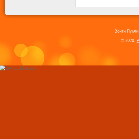
Болезни и вредите
описание и метод
Крыжовник: лучшие
особенности выра
Войти
Публи
Белый гриб: описа
© 2020.
P
технология выращ
Вода и физические
правильное питье 
похудения
Свекла: целебные 
применение
Комплекс упражне
стройной фигуры 
условиях
Физические упраж
снятия стресса и 
Как нарастить мы
в домашних услов
правильное питан
Как нужно занимат
тренажерах?