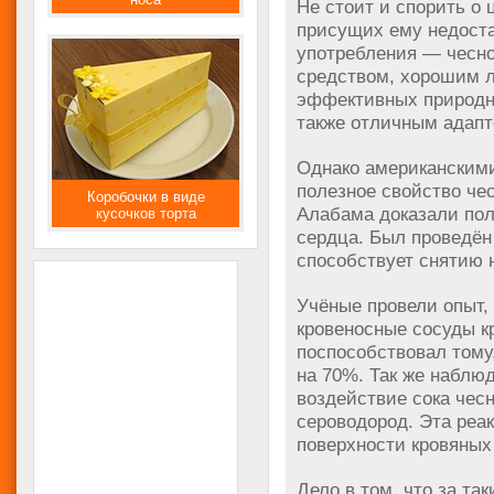
Не стоит и спорить о 
присущих ему недостат
употребления — чесно
средством, хорошим л
эффективных природны
также отличным адапт
Однако американским
полезное свойство че
Коробочки в виде
Алабама доказали пол
кусочков торта
сердца. Был проведён 
способствует снятию 
Учёные провели опыт,
кровеносные сосуды кр
поспособствовал тому
на 70%. Так же наблю
воздействие сока чес
сероводород. Эта реа
поверхности кровяных 
Дело в том, что за та