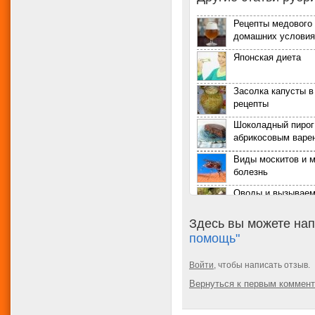
Рецепты медового 
домашних условия
Японская диета
Засолка капусты в
рецепты
Шоколадный пирог
абрикосовым варе
Виды москитов и 
болезнь
Оводы и вызывае
болезни животных
Здесь вы можете нап
Диктиокаулез у
помощь"
сельскохозяйстве
Выращивание тома
Войти
, чтобы написать отзыв.
теплице: посадка 
Вернуться к первым коммен
ухода
Отряды насекомых
их основные харак