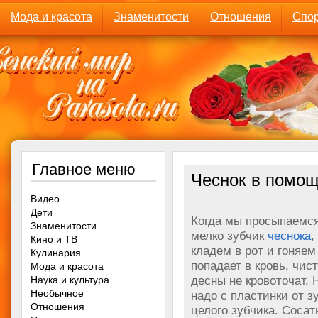
Мода и красота
Знаменитости
Отношения
Спор
Главное меню
Чеснок в помо
Видео
Дети
Когда мы просыпаемся
Знаменитости
мелко зубчик
чеснока
,
Кино и ТВ
кладем в рот и гоняем
Кулинария
попадает в кровь, чис
Мода и красота
десны не кровоточат. 
Наука и культура
Необычное
надо с пластинки от з
Отношения
целого зубчика. Соса