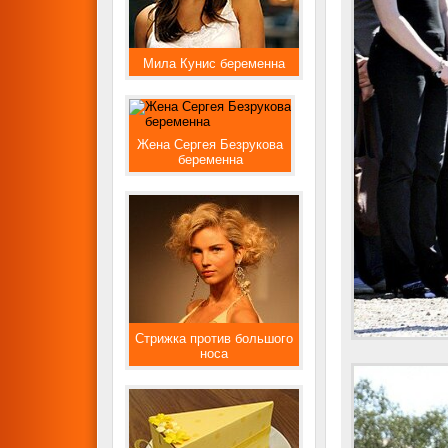
Мила Кунис беременна
Жена Сергея Безрукова
беременна
Стрижка против большого
носа