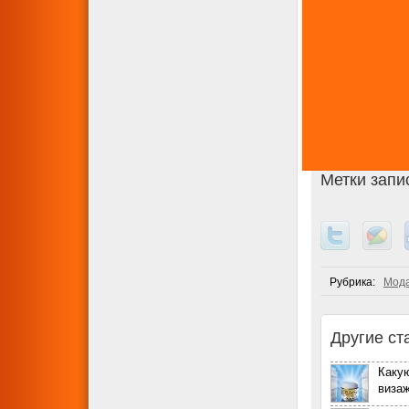
Метки запи
Рубрика:
Мода
Другие ст
Каку
виза