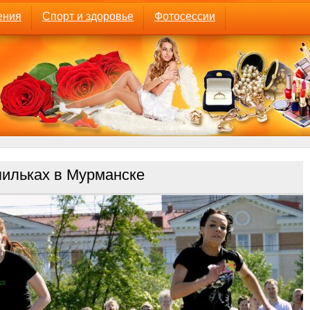
ения
Спорт и здоровье
Фотосессии
пильках в Мурманске