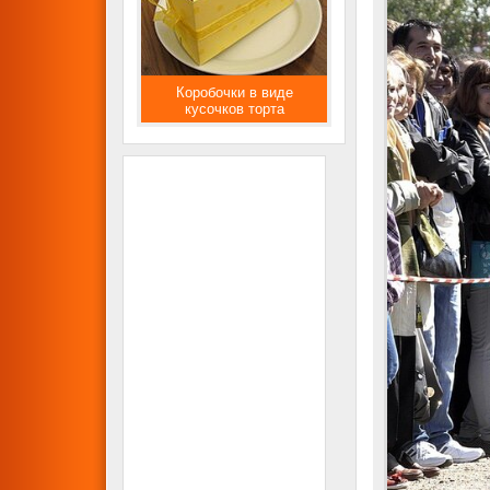
Коробочки в виде
кусочков торта