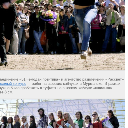
единение «51 чемодан позитива» и агентство развлечений «Рассвет»
еселый конкурс
— забег на высоких каблуках в Мурманске. В рамках
ужно было пробежать в туфлях на высоком каблуке «шпилька»
ее 8 см.