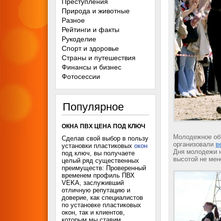
Преступления
Природа и животные
Разное
Рейтинги и факты
Рукоделие
Спорт и здоровье
Страны и путешествия
Финансы и бизнес
Фотосессии
Популярное
ОКНА ПВХ ЦЕНА ПОД КЛЮЧ
Молодежное объ
Сделав свой выбор в пользу
организовали
в
установки пластиковых
окон
Дня молодежи н
под ключ, вы получаете
высотой не мен
целый ряд существенных
преимуществ: Проверенный
временем профиль ПВХ
VEKA, заслуживший
отличную репутацию и
доверие, как специалистов
по установке пластиковых
окон, так и клиентов,
которым мы ставим