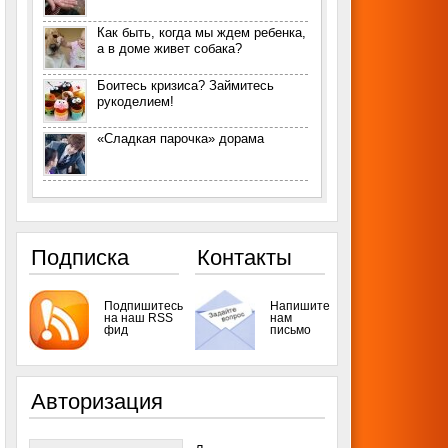
Как быть, когда мы ждем ребенка,
а в доме живет собака?
Боитесь кризиса? Займитесь
рукоделием!
«Сладкая парочка» дорама
Подписка
Контакты
Подпишитесь
Напишите
на наш RSS
нам
фид
письмо
Авторизация