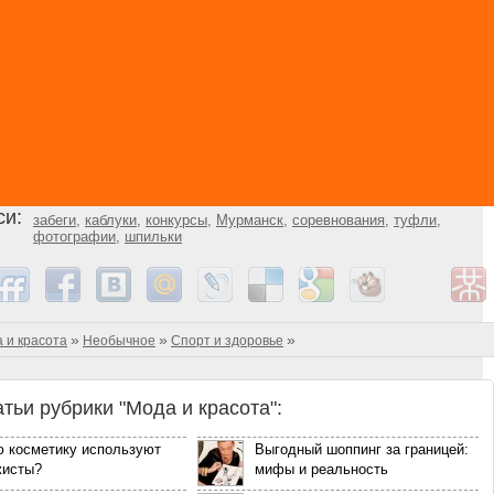
си:
забеги
,
каблуки
,
конкурсы
,
Мурманск
,
соревнования
,
туфли
,
фотографии
,
шпильки
»
»
»
 и красота
Необычное
Спорт и здоровье
атьи рубрики "Мода и красота":
ю косметику используют
Выгодный шоппинг за границей:
жисты?
мифы и реальность