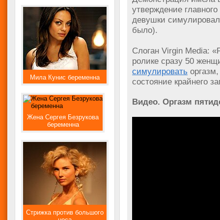
утверждение главного 
девушки симулировали 
было).
Слоган Virgin Media: «
ролике сразу 50 женщ
симулировать
оргазм,
Мила Кунис беременна
состояние крайнего з
Видео. Оргазм пятид
Жена Сергея Безрукова
беременна
Стрижка против большого
носа