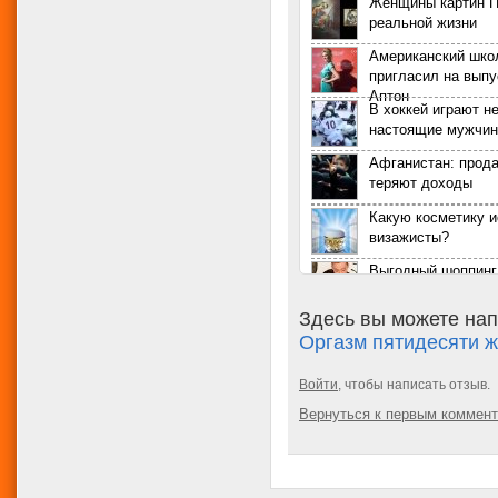
Женщины картин П
реальной жизни
Американский шко
пригласил на выпу
Аптон
В хоккей играют н
настоящие мужчи
Афганистан: прод
теряют доходы
Какую косметику 
визажисты?
Выгодный шоппинг 
мифы и реальност
Здесь вы можете нап
Выбираем женскую
Оргазм пятидесяти 
Уход за глазами: 
Войти
, чтобы написать отзыв.
средства и упражн
Вернуться к первым коммен
Брендовые сумки B
Эффективное восс