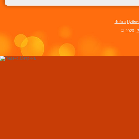
волос дома
Полное восстанов
Войти
Публи
Несколько советов
© 2020.
P
любит клетку
Необычные украше
Воздушные шары: 
возможностей
Таблица определе
будущего ребенка
Женщина притвор
мужчиной, чтобы р
грузчиком
Настоящая русалк
Калифорнии
Американцы женил
страшных ожогов
Для рождения дете
украла около 2,5 