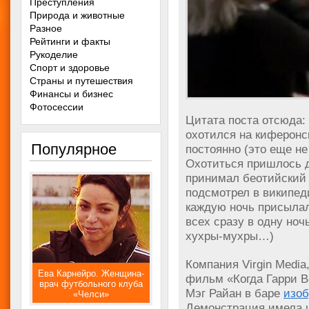
Преступления
Природа и животные
Разное
Рейтинги и факты
Рукоделие
Спорт и здоровье
Страны и путешествия
Финансы и бизнес
Фотосессии
Цитата поста отсюда:
охотился на киферонск
Популярное
постоянно (это еще не
Охотиться пришлось д
принимал беотийский 
подсмотрел в википед
каждую ночь присылал 
всех сразу в одну ноч
хухры-мухры…)
Компания Virgin Media
Ева Карнейро. Женщина-
фильм «Когда Гарри Вс
врач футбольного клуба
Мэг Райан в баре
изоб
«Челси»
Демонстрация имела 