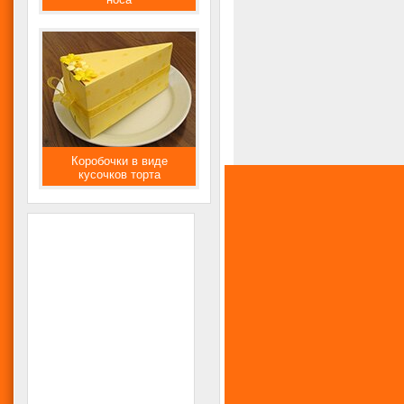
Коробочки в виде
кусочков торта