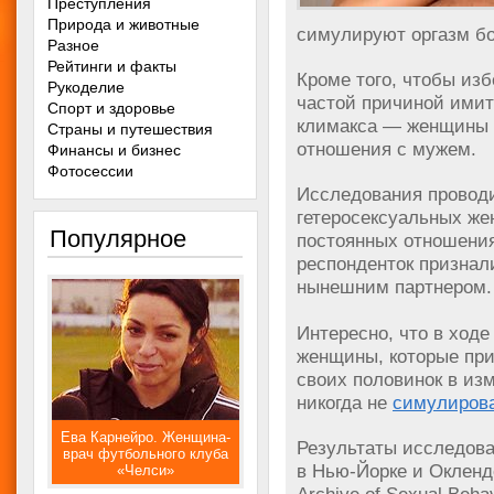
Преступления
Природа и животные
симулируют оргазм б
Разное
Рейтинги и факты
Кроме того, чтобы из
Рукоделие
частой причиной имит
Спорт и здоровье
климакса — женщины
Страны и путешествия
отношения с мужем.
Финансы и бизнес
Фотосессии
Исследования проводи
гетеросексуальных жен
Популярное
постоянных отношени
респонденток признал
нынешним партнером.
Интересно, что в ходе
женщины, которые при
своих половинок в из
никогда не
симулирова
Ева Карнейро. Женщина-
Результаты исследова
врач футбольного клуба
в Нью-Йорке и Окленд
«Челси»