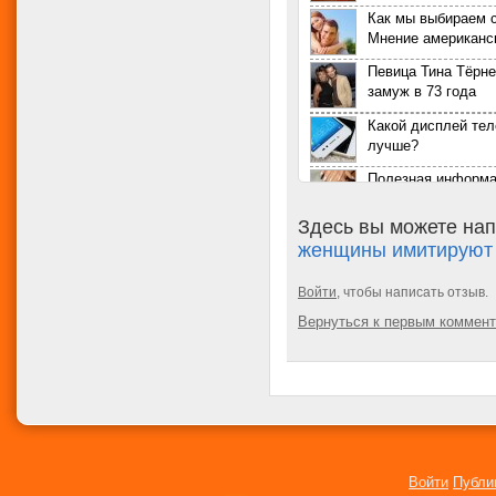
Как мы выбираем с
Мнение американс
Певица Тина Тёрн
замуж в 73 года
Какой дисплей те
лучше?
Полезная информа
ногтей на руках и 
Здесь вы можете нап
Как определяли б
женщины имитируют 
XV-XX веках
Как наши предки 
Войти
, чтобы написать отзыв.
беременность
Вернуться к первым коммен
«Наша мисс всех 
Женские ошибки в
99 признаков женщ
которыми не стоит
Войти
Публи