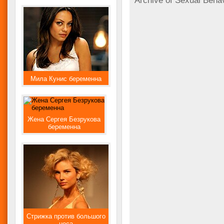
Archive of Sexual Behav
Мила Кунис беременна
Жена Сергея Безрукова
беременна
Стрижка против большого
носа