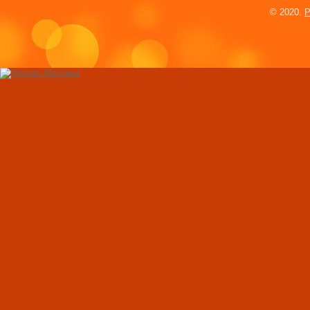
8 самых дорогих д
© 2020.
P
мира