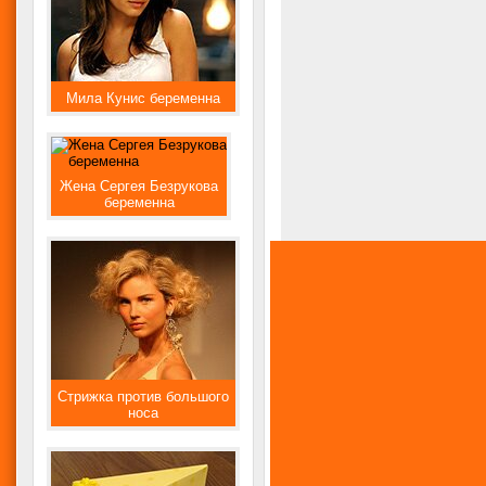
Мила Кунис беременна
Жена Сергея Безрукова
беременна
Стрижка против большого
носа