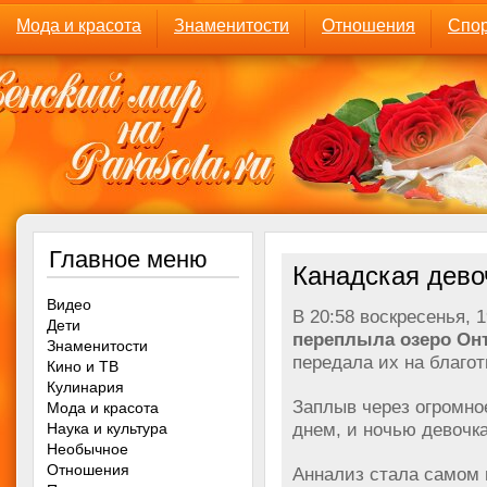
Мода и красота
Знаменитости
Отношения
Спор
Главное меню
Канадская дево
Видео
В 20:58 воскресенья, 
Дети
переплыла озеро Онт
Знаменитости
передала их на благот
Кино и ТВ
Кулинария
Заплыв через огромно
Мода и красота
днем, и ночью девочка
Наука и культура
Необычное
Отношения
Аннализ стала самом