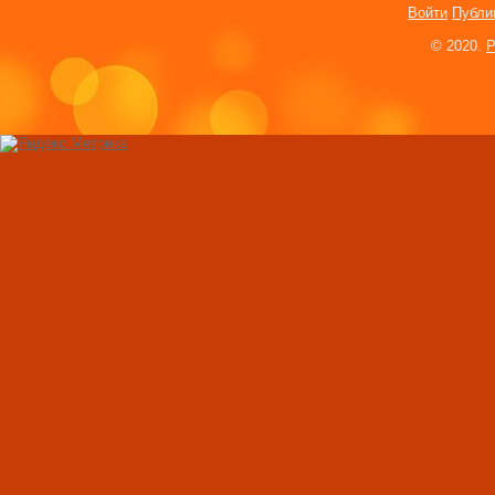
Войти
Публи
Руби Диккенсон. 
© 2020.
P
маленькая девочк
Вода и физические
правильное питье 
похудения
Свекла: целебные 
применение
Комплекс упражне
стройной фигуры 
условиях
Физические упраж
снятия стресса и 
Как нарастить мы
в домашних услов
правильное питан
Как нужно занимат
тренажерах?
Лечение суставов 
Признаки климакс