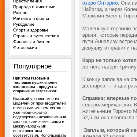
Преступления
озеро Онтарио
. Она н
Природа и животные
Найэгра, а через боле
Разное
Мэрилин Белл в Торон
Рейтинги и факты
Рукоделие
Маленькую героиню ве
Спорт и здоровье
врачи, которые переда
Страны и путешествия
пути Аннализу встреч
Финансы и бизнес
девушку отправили на
Фотосессии
Карр не только хотел
Популярное
летнего лагеря Трилиу
При этом газовые и
К концу заплыва на с
тепловые пушки вполне
долларов — в два раз
экологичны – продукты
сгорания не загрязняют..
Справка: впервые по
Высокий уровень многих
моделей от производителей
североамериканских В
с мировым именем сегодня
жительнице Торонто Мэ
уже неоднократно
52,5 км она проплыла 
подтвержден независимыми
экспертными комиссиями и
международными
Заплыв, который нес
сертификатами
соответствия. Использовать
длился 27 часов