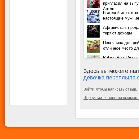
пригласил на выпу
Аптон
В хоккей играют н
настоящие мужчи
Афганистан: прод
теряют доходы
Песочница для реб
отличное место дл
Palace Pets Disney
маленьких принце
Здесь вы можете нап
Линдси Лохан бер
девочка переплыла 
актриса сообщила 
Twitter
Аля Ван. Самая с
Войти
, чтобы написать отзыв.
маленькая девочка
Вернуться к первым коммен
Беременная Ким 
показала свои фо
Для рождения дете
украла около 2,5 
Как определяли б
XV-XX веках