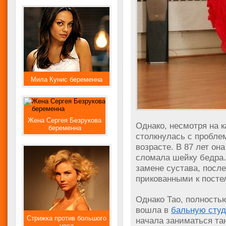
Мила Кунис беременна
Жена Сергея Безрукова
Однако, несмотря на 
беременна
столкнулась с пробл
возрасте. В 87 лет он
сломала шейку бедра
замене сустава, посл
прикованными к посте
Однако Тао, полностью
вошла в
бальную сту
Стрижка против большого
начала заниматься тан
носа