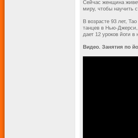
Сейчас женщина живет
миру, чтобы научить с
В возрасте 93 лет, Та
танцев в Нью-Джерси,
дает 12 уроков йоги в
Видео. Занятия по йо