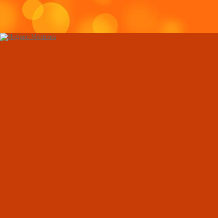
Вода и физические
правильное питье 
похудения
Свекла: целебные 
применение
Комплекс упражне
стройной фигуры 
условиях
Физические упраж
снятия стресса и 
Как нарастить мы
в домашних услов
правильное питан
Как нужно занимат
тренажерах?
Лечение суставов 
Признаки климакс