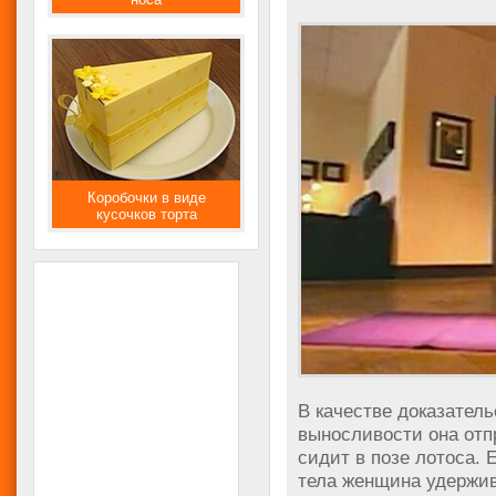
Коробочки в виде
кусочков торта
В качестве доказател
выносливости она отп
сидит в позе лотоса. 
тела женщина удержив