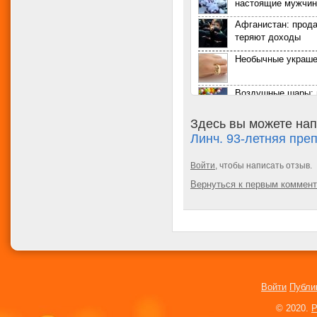
настоящие мужчи
Афганистан: прод
теряют доходы
Необычные украше
Воздушные шары: 
возможностей
Здесь вы можете нап
Таблица определе
Линч. 93-летняя пре
будущего ребенка
Женщина притвор
Войти
, чтобы написать отзыв.
мужчиной, чтобы р
Вернуться к первым коммен
грузчиком
Настоящая русалк
Калифорнии
Американцы женил
страшных ожогов
Для рождения дете
украла около 2,5 
Войти
Публи
Студентка попроси
© 2020.
P
ее и изнасиловать