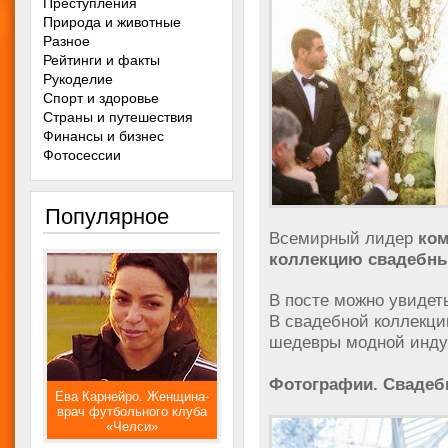
Преступления
Природа и животные
Разное
Рейтинги и факты
Рукоделие
Спорт и здоровье
Страны и путешествия
Финансы и бизнес
Фотосессии
Популярное
Всемирный лидер
ком
коллекцию свадебны
В посте можно увидет
В свадебной коллекци
шедевры модной инду
Фотографии. Свадебн
Ева Карнейро. Женщина-
врач футбольного клуба
«Челси»