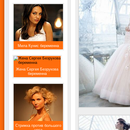
Мила Кунис беременна
Жена Сергея Безрукова
беременна
Стрижка против большого
носа