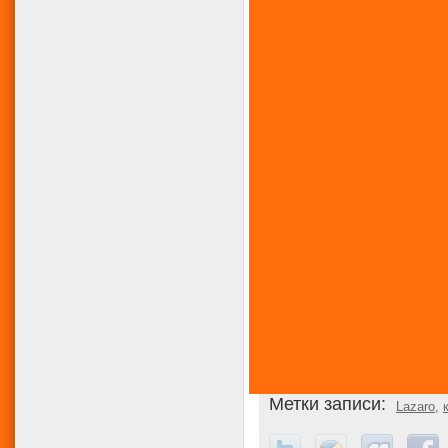
Метки записи:
Lazaro
,