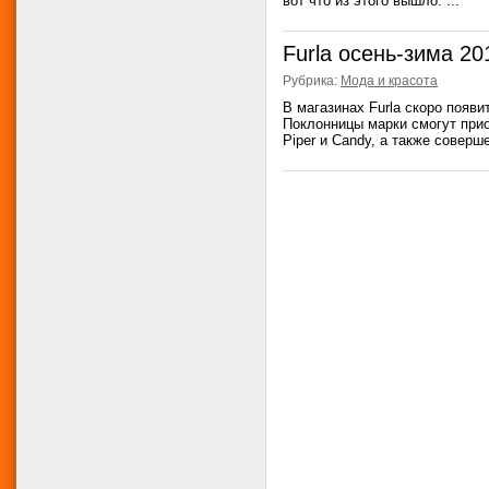
вот что из этого вышло. ...
Furla осень-зима 20
Рубрика:
Мода и красота
В магазинах Furla скоро появ
Поклонницы марки смогут прио
Piper и Candy, а также соверш