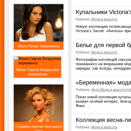
Купальники Victoria’
Рубрика:
Мода и красота
Новую коллекцию потрясающих
Victoria’s Secret. «Ангелы» б
Белье для первой б
Мила Кунис беременна
Рубрика:
Мода и красота
Фотографии коллекций сексуал
показанного на вчерашнем мод
нарядах, как всегда, неподраж
Жена Сергея Безрукова
беременна
«Беременная» мода
Рубрика:
Дети
,
Мода и красота
,
Н
Показ новой коллекции купаль
вызвал особый интерес, благ
Фико. ...
Коллекция весна-ле
Стрижка против большого
Рубрика:
Мода и красота
носа