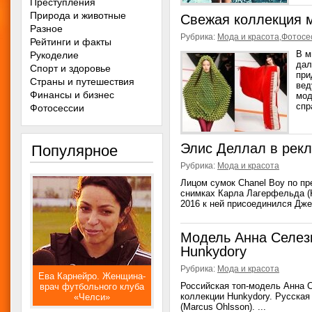
Преступления
Природа и животные
Свежая коллекция 
Разное
Рубрика:
Мода и красота
,
Фотосе
Рейтинги и факты
В м
Рукоделие
дал
Спорт и здоровье
при
Страны и путешествия
вед
Финансы и бизнес
мод
спр
Фотосессии
Элис Деллал в рекл
Популярное
Рубрика:
Мода и красота
Лицом сумок Chanel Boy по пр
снимках Карла Лагерфельда (Ka
2016 к ней присоединился Джей
Модель Анна Селез
Hunkydory
Рубрика:
Мода и красота
Ева Карнейро. Женщина-
Российская топ-модель Анна С
врач футбольного клуба
коллекции Hunkydory. Русска
«Челси»
(Marcus Ohlsson). ...