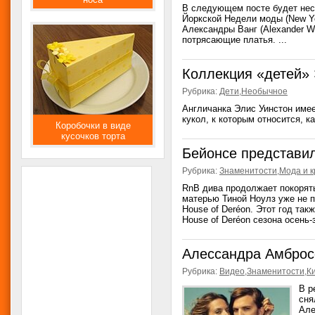
В следующем посте будет нес
Йоркской Недели моды (New Yo
Александры Ванг (Alexander W
потрясающие платья. ...
Коллекция «детей» 
Рубрика:
Дети
,
Необычное
Англичанка Элис Уинстон име
кукол, к которым относится, к
Коробочки в виде
кусочков торта
Бейонсе представи
Рубрика:
Знаменитости
,
Мода и к
RnB дива продолжает покорят
матерью Тиной Ноулз уже не 
House of Deréon. Этот год та
House of Deréon сезона осень-з
Алессандра Амбросс
Рубрика:
Видео
,
Знаменитости
,
К
В р
сня
Але