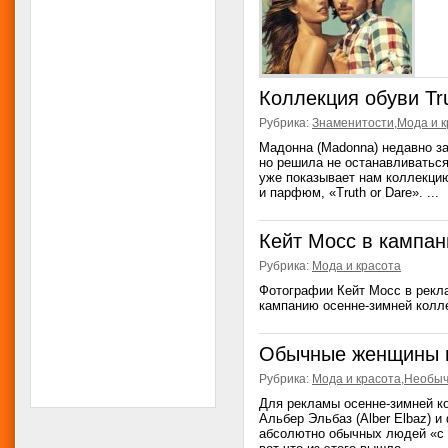
Коллекция обуви Tru
Рубрика:
Знаменитости
,
Мода и к
Мадонна (Madonna) недавно за
но решила не останавливаться 
уже показывает нам коллекцию
и парфюм, «Truth or Dare». ...
Кейт Мосс в кампани
Рубрика:
Мода и красота
Фотографии Кейт Мосс в рекла
кампанию осенне-зимней колле
Обычные женщины в
Рубрика:
Мода и красота
,
Необыч
Для рекламы осенне-зимней ко
Альбер Эльбаз (Alber Elbaz) и
абсолютно обычных людей «с у