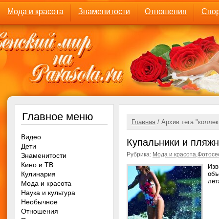
Мода и красота
Знаменитости
Отношения
Спор
Главное меню
Главная
/ Архив тега "коллек
Видео
Купальники и пляжн
Дети
Рубрика:
Мода и красота
,
Фотосе
Знаменитости
Кино и ТВ
Изв
Кулинария
объ
лет
Мода и красота
Наука и культура
Необычное
Отношения