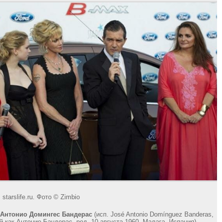
starslife.ru. Фото © Zimbio
 Антонио Домингес Бандерас
(исп. José Antonio Domínguez Banderas,
й как Антонио Бандерас, род. 10 августа 1960, Малага, Испания) —