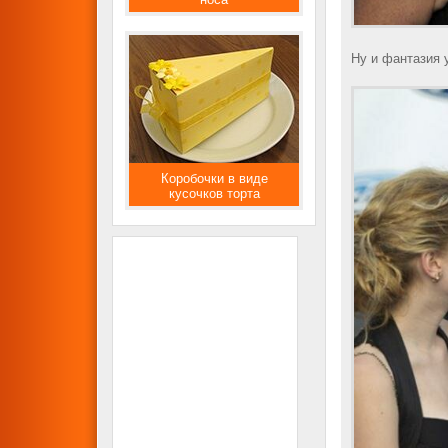
Ну и фантазия 
Коробочки в виде
кусочков торта