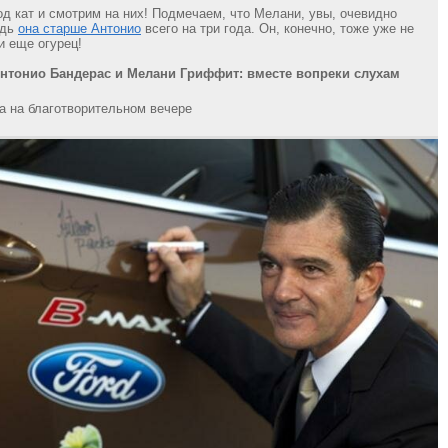
д кат и смотрим на них! Подмечаем, что Мелани, увы, очевидно
едь
она старше Антонио
всего на три года. Он, конечно, тоже уже не
и еще огурец!
нтонио Бандерас и Мелани Гриффит: вместе вопреки слухам
а на благотворительном вечере