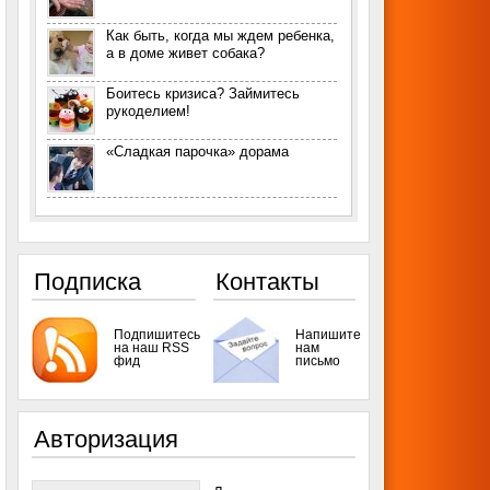
Как быть, когда мы ждем ребенка,
а в доме живет собака?
Боитесь кризиса? Займитесь
рукоделием!
«Сладкая парочка» дорама
Подписка
Контакты
Подпишитесь
Напишите
на наш RSS
нам
фид
письмо
Авторизация