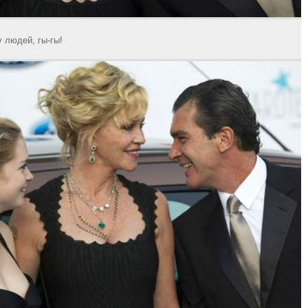
у людей, гы-гы!