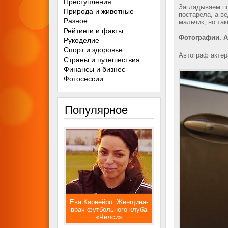
Преступления
Заглядываем по
Природа и животные
постарела, а в
Разное
мальчик, но так
Рейтинги и факты
Фотографии. А
Рукоделие
Спорт и здоровье
Автограф актер
Страны и путешествия
Финансы и бизнес
Фотосессии
Популярное
Ева Карнейро. Женщина-
врач футбольного клуба
«Челси»