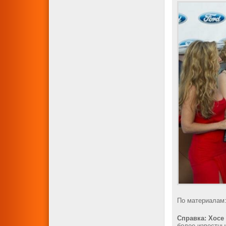
По материалам: 
Справка: Хосе
более известны