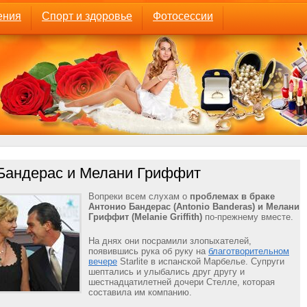
ения
Спорт и здоровье
Фотосессии
Бандерас и Мелани Гриффит
Вопреки всем слухам о
проблемах в браке
Антонио Бандерас (Antonio Banderas) и Мелани
Гриффит (Melanie Griffith)
по-прежнему вместе.
На днях они посрамили злопыхателей,
появившись рука об руку на
благотворительном
вечере
Starlite в испанской Марбелье. Супруги
шептались и улыбались друг другу и
шестнадцатилетней дочери Стелле, которая
составила им компанию.