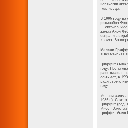
испанский актё
Голливуде.
В 1995 году на
режиссёра Фер
— актриса брос
женой Аной Лес
сыграли свадьб
Кармен Бандера
Мелани Грифф
американская а
Гриффит была з
году. После она
рассталась с н
семь лет, в 19
ради своего ны
году.
Мелани родила 
1985 г.); Дакот
Гриффит (род. в
Мисс «Золотой 
Гриффит была М