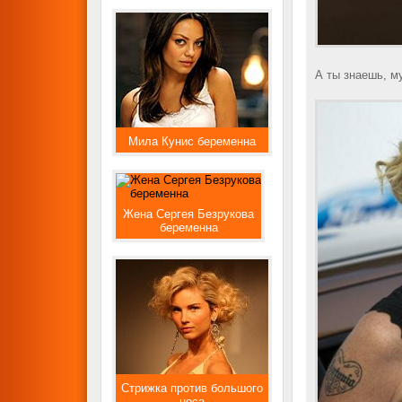
А ты знаешь, му
Мила Кунис беременна
Жена Сергея Безрукова
беременна
Стрижка против большого
носа