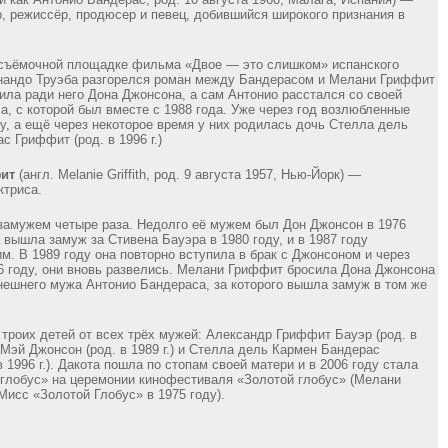
р, режиссёр, продюсер и певец, добившийся широкого признания в
 съёмочной площадке фильма «Двое — это слишком» испанского
нандо Труэба разгорелся роман между Бандерасом и Мелани Гриффит
ила ради него Дона Джонсона, а сам Антонио расстался со своей
а, с которой был вместе с 1988 года. Уже через год возлюбленные
у, а ещё через некоторое время у них родилась дочь Стелла дель
с Гриффит (род. в 1996 г.)
ит
(англ. Melanie Griffith, род. 9 августа 1957, Нью-Йорк) —
ктриса.
амужем четыре раза. Недолго её мужем был Дон Джонсон в 1976
 вышла замуж за Стивена Бауэра в 1980 году, и в 1987 году
им. В 1989 году она повторно вступила в брак с Джонсоном и через
96 году, они вновь развелись. Мелани Гриффит бросила Дона Джонсона
нешнего мужа Антонио Бандераса, за которого вышла замуж в том же
троих детей от всех трёх мужей: Александр Гриффит Бауэр (род. в
а Мэй Джонсон (род. в 1989 г.) и Стелла дель Кармен Бандерас
 1996 г.). Дакота пошла по стопам своей матери и в 2006 году стала
глобус» на церемонии кинофестиваля «Золотой глобус» (Мелани
исс «Золотой Глобус» в 1975 году).