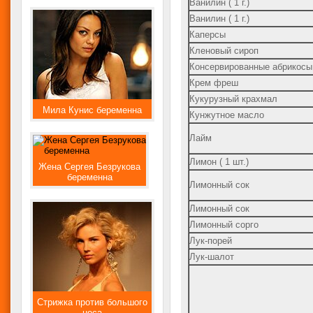
Ванилин ( 1 г.)
Ванилин ( 1 г.)
Каперсы
Кленовый сироп
Консервированные абрикосы
Крем фреш
Кукурузный крахмал
Мила Кунис беременна
Кунжутное масло
Лайм
Лимон ( 1 шт.)
Жена Сергея Безрукова
беременна
Лимонный сок
Лимонный сок
Лимонный сорго
Лук-порей
Лук-шалот
Стрижка против большого
носа