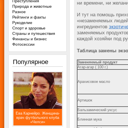
Преступления
ни времени, ни желания
Природа и животные
Разное
И тут на помощь при
Рейтинги и факты
«незаменяемых людей 
Рукоделие
ингредиентов
экзотич
Спорт и здоровье
заменяемых продуктов
Страны и путешествия
каждой хозяйки под ру
Финансы и бизнес
Фотосессии
Таблица замены экзо
Популярное
Заменяемый продукт
Агар-агар ( 100 г.)
Арахисовое масло
Артишок
Бальзамический уксус
Ева Карнейро. Женщина-
врач футбольного клуба
Блинная мука
«Челси»