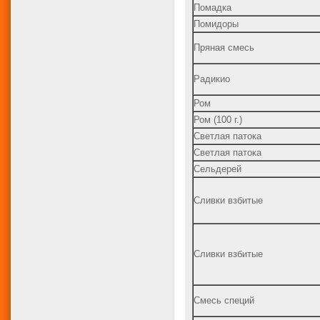
Помадка
Помидоры
Пряная смесь
Радикио
Ром
Ром (100 г.)
Светлая патока
Светлая патока
Сельдерей
Сливки взбитые
Сливки взбитые
Смесь специй