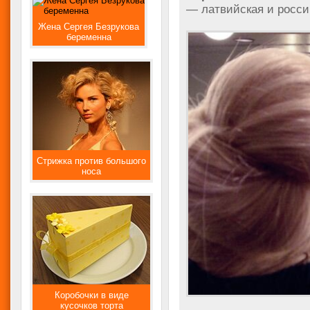
— латвийская и росси
Жена Сергея Безрукова
беременна
Стрижка против большого
носа
Коробочки в виде
кусочков торта