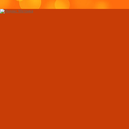
правильное питье 
похудения
Свекла: целебные 
применение
Комплекс упражне
стройной фигуры 
условиях
Физические упраж
снятия стресса и 
Как нарастить мы
в домашних услов
правильное питан
Как нужно занимат
тренажерах?
Лечение суставов 
Признаки климакс