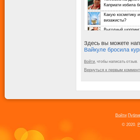
Каприати избила 
Какую косметику 
визажисты?
Выгодный шоппинг 
мифы и реальност
Здесь вы можете нап
Выбираем женскую
Вайкуле бросила кур
Уход за глазами: 
Войти
, чтобы написать отзыв.
средства и упражн
Вернуться к первым коммен
Брендовые сумки B
Эффективное восс
волос дома
Полное восстанов
Войти
Публи
Несколько советов
© 2020.
P
любит клетку
Вода и физические