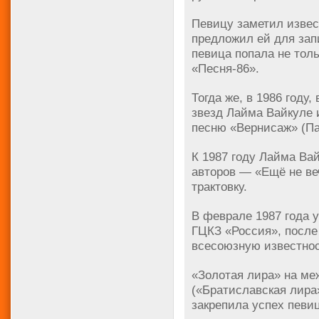
Певицу заметил извес
предложил ей для зап
певица попала не толь
«Песня-86».
Тогда же, в 1986 году
звезд Лайма Вайкуле 
песню «Вернисаж» (Па
К 1987 году Лайма Ва
авторов — «Ещё не ве
трактовку.
В феврале 1987 года 
ГЦКЗ «Россия», после
всесоюзную известнос
«Золотая лира» на м
(«Братиславская лира»
закрепила успех певи