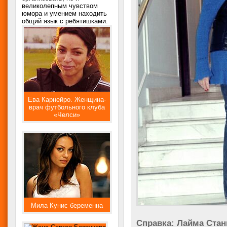
великолепным чувством
юмора и умением находить
общий язык с ребятишками.
Ева Карнейро. Женщина-
врач футбольного клуба
«Челси»
Мила Кунис беременна
Справка: Лайма Стан