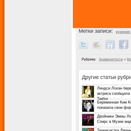
Метки записи:
курение
»
Рубрика:
Знаменитости
Мо
Другие статьи рубр
Линдси Лохан бер
актриса сообщила 
Twitter
Беременная Ким 
показала свои фо
Двойники Эммы Уо
Спирс в Музее ма
Теннисистка Джен