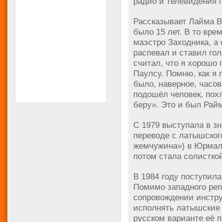
радио и телевидения 
Рассказывает Лайма В
было 15 лет. В то вре
маэстро Заходника, а
распевал и ставил го
считал, что я хорошо 
Паулсу. Помню, как я
было, наверное, часов
подошёл человек, пох
беру». Это и был Рай
С 1979 выступала в з
переводе с латышского
жемчужина») в Юрмале
потом стала солисткой
В 1984 году поступил
Помимо западного реп
сопровождении инстр
исполнять латышские п
русском варианте её п