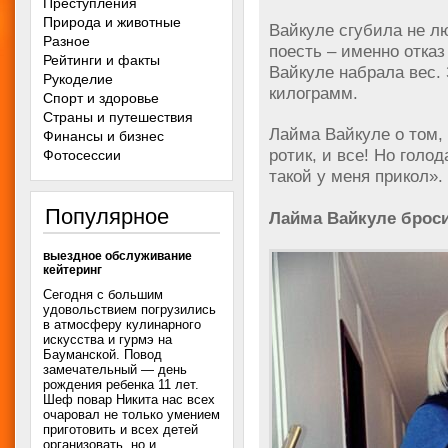
Преступления
Природа и животные
Вайкуле сгубила не л
Разное
поесть – именно отказ
Рейтинги и факты
Вайкуле набрала вес.
Рукоделие
килограмм.
Спорт и здоровье
Страны и путешествия
Лайма Вайкуле о том,
Финансы и бизнес
ротик, и все! Но голо
Фотосессии
такой у меня прикол».
Популярное
Лайма Вайкуле броси
выездное обслуживание
кейтеринг
Сегодня с большим
удовольствием погрузились
в атмосферу кулинарного
искусства и гурмэ на
Бауманской. Повод
замечательный — день
рождения ребенка 11 лет.
Шеф повар Никита нас всех
очаровал не только умением
приготовить и всех детей
организовать, но и