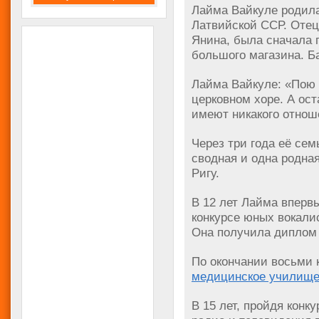
Лайма Вайкуле родила
Латвийской ССР. Отец
Янина, была сначала 
большого магазина. Б
Лайма Вайкуле: «Пою 
церковном хоре. А ос
имеют никакого отнош
Через три года её сем
сводная и одна родна
Ригу.
В 12 лет Лайма вперв
конкурсе юных вокали
Она получила диплом 
По окончании восьми 
медицинское училищ
В 15 лет, пройдя конк