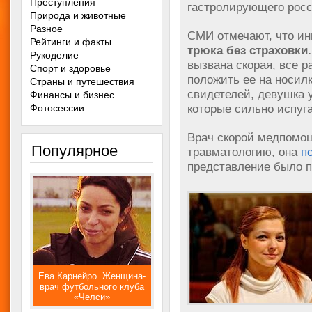
Преступления
гастролирующего росс
Природа и животные
Разное
СМИ отмечают, что и
Рейтинги и факты
трюка без страховки.
Рукоделие
вызвана скорая, все 
Спорт и здоровье
положить ее на носилк
Страны и путешествия
свидетелей, девушка у
Финансы и бизнес
которые сильно испуг
Фотосессии
Врач скорой медпомощ
Популярное
травматологию, она
п
представление было 
Ева Карнейро. Женщина-
врач футбольного клуба
«Челси»