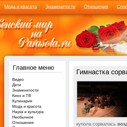
Мода и красота
Знаменитости
Отношения
Спор
Главное меню
Гимнастка сорв
Видео
Дети
Знаменитости
Кино и ТВ
Кулинария
Мода и красота
Наука и культура
Необычное
Отношения
купола сорвалась
воз