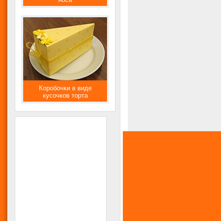
Коробочки в виде
кусочков торта