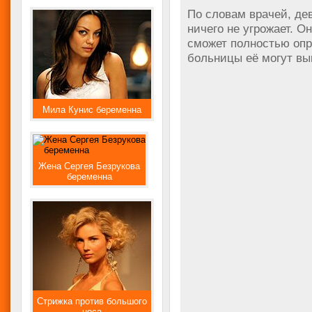
По словам врачей, де
ничего не угрожает. О
сможет полностью опр
больницы её могут вы
Мила Кунис беременна
Жена Сергея Безрукова
беременна
Стрижка против большого
носа