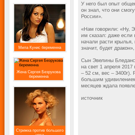
У него был опыт общ
он знал, что они смог
России».
«Нам говорили: «Ну, 
им сказал: даже если 
начали расти крылья, 
значит, будет дракон»
Мила Кунис беременна
Сын Эвелины Бледанс
на свет 1 апреля 2017
Жена Сергея Безрукова
– 52 см, вес – 3400г)
беременна
большим удивилением
месяцев ждала появле
источник
Стрижка против большого
носа