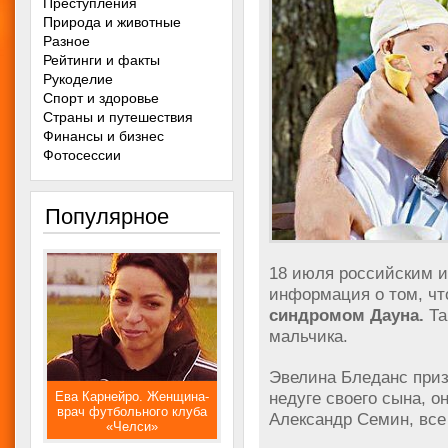
Преступления
Природа и животные
Разное
Рейтинги и факты
Рукоделие
Спорт и здоровье
Страны и путешествия
Финансы и бизнес
Фотосессии
Популярное
18 июля российским и
информация о том, ч
синдромом Дауна.
Та
мальчика.
Эвелина Бледанс приз
недуге своего сына, о
Ева Карнейро. Женщина-
врач футбольного клуба
Александр Семин, все
«Челси»