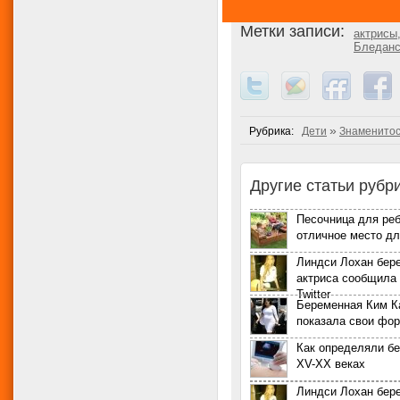
Метки записи:
актрисы
Бледан
»
Рубрика:
Дети
Знаменито
Другие статьи рубри
Песочница для реб
отличное место дл
Линдси Лохан бер
актриса сообщила 
Twitter
Беременная Ким 
показала свои фо
Как определяли б
XV-XX веках
Линдси Лохан бер