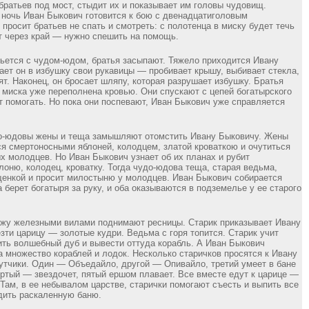
братьев под мост, стыдит их и показывает им головы чудовищ.
очь Иван Быкович готовится к бою с двенадцатиголовым
просит братьев не спать и смотреть: с полотенца в миску будет течь
т через край — нужно спешить на помощь.
ьется с чудом-юдом, братья засыпают. Тяжело приходится Ивану
ает он в избушку свои рукавицы — пробивает крышу, выбивает стекла,
ят. Наконец, он бросает шляпу, которая разрушает избушку. Братья
 миска уже переполнена кровью. Они спускают с цепей богатырского
ут помогать. Но пока они поспевают, Иван Быкович уже справляется
до-юдовы жены и теща замышляют отомстить Ивану Быковичу. Жены
ся смертоносными яблоней, колодцем, златой кроваткою и очутиться
ых молодцев. Но Иван Быкович узнает об их планах и рубит
лоню, колодец, кроватку. Тогда чудо-юдова теща, старая ведьма,
енкой и просит милостыню у молодцев. Иван Быкович собирается
а берет богатыря за руку, и оба оказываются в подземелье у ее старого
жу железными вилами поднимают ресницы. Старик приказывает Ивану
зти царицу — золотые кудри. Ведьма с горя топится. Старик учит
ить волшебный дуб и вывести оттуда корабль. А Иван Быкович
а множество кораблей и лодок. Несколько старичков просятся к Ивану
утчики. Один — Объедайло, другой — Опивайло, третий умеет в бане
ертый — звездочет, пятый ершом плавает. Все вместе едут к царице —
 Там, в ее небывалом царстве, старички помогают съесть и выпить все
дить раскаленную баню.