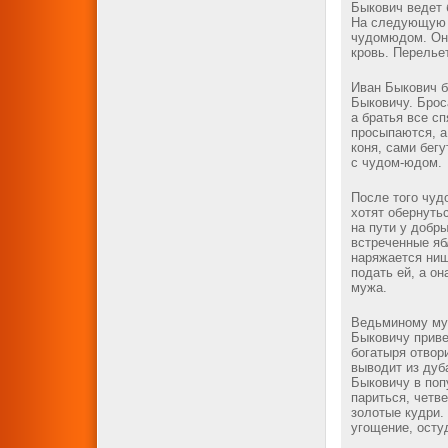
Быкович ведет 
На следующую н
чудомюдом. Он 
кровь. Перелье
Иван Быкович б
Быковичу. Брос
а братья все сп
просыпаются, а
коня, сами бег
с чудом-юдом.
После того чу
хотят обернуть
на пути у добр
встреченные яб
наряжается нищ
подать ей, а он
мужа.
Ведьминому му
Быковичу приве
богатыря отвор
выводит из дуб
Быковичу в поп
париться, четв
золотые кудри.
угощение, осту