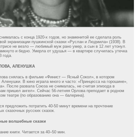
 снималась с конца 1920-х годов, но знаменитой ее сделала роль
ой экранизации пушкинской сказки «Руслан и Людмила» (1938). В
ктрисе не везло — любимый муж рано умер, а сын в 12 лет утонул.
амкнуто и бедно. Умерла от удушья — в квартире случилась утечка
3 года.
ЛОВА, АЛЕНУШКА
лова снялась в фильме «Финист — Ясный Сокол», в котором
 Аленушки. В кино играла много и часто: «Принцесса на горошине»,
а». После развала Союза не снималась, не считая эпизода в
ам пришел ангел». Сейчас 56-летняя Орлова преподает в родном
ом театре (по образованию она — балерина).
тся предложить потратить 40-50 минут времени на прочтение
ых сказочных русских сказок.
дные волшебные сказки
ание книги. Читается за 40–50 мин.