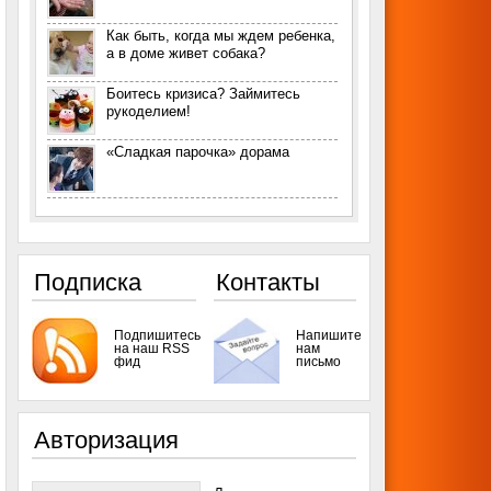
Как быть, когда мы ждем ребенка,
а в доме живет собака?
Боитесь кризиса? Займитесь
рукоделием!
«Сладкая парочка» дорама
Подписка
Контакты
Подпишитесь
Напишите
на наш RSS
нам
фид
письмо
Авторизация