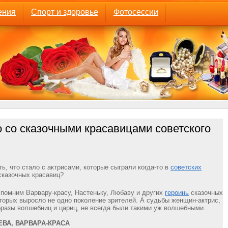
ения
Спорт и здоровье
Фотосессии
о со сказочными красавицами советского
ь, что стало с актрисами, которые сыграли когда-то в
советских
сказочных красавиц?
спомним Варвару-красу, Настеньку, Любаву и других
героинь
сказочных
торых выросло не одно поколение зрителей. А судьбы женщин-актрис,
разы волшебниц и цариц, не всегда были такими уж волшебными…
ВА, ВАРВАРА-КРАСА