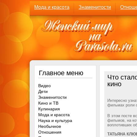
Мода и красота
Знаменитости
Отнош
Главное меню
Что стал
кино
Видео
Дети
Знаменитости
Интересно узнат
Кино и ТВ
фильмах роли 
Кулинария
Мода и красота
В этом посте в
Наука и культура
фильмов, на ко
воплотивших об
Необычное
Отношения
ТАТЬЯНА КЛЮЕ