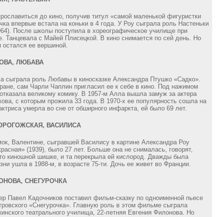
рославиться до кино, получив титул «самой маленькой фигуристки
ка впервые встала на коньки в 4 года. У Роу сыграла роль Настеньки
964). После школы поступила в хореографическое училище при
. Танцевала с Майей Плисецкой. В кино снимается по сей день. Но
и остался ее вершиной.
ОВА, ЛЮБАВА
са сыграла роль Любавы в киносказке Александра Птушко «Садко».
кране, сам Чарли Чаплин пригласил ее к себе в кино. Под нажимом
 отказала великому комику. В 1957-м Алла вышла замуж за актера
ова, с которым прожила 33 года. В 1970-х ее популярность сошла на
 актриса умерла во сне от обширного инфаркта, ей было 69 лет.
ОРОГОЖСКАЯ, ВАСИЛИСА
ок, Валентине, сыгравшей Василису в картине Александра Роу
расная» (1939), было 27 лет. Больше она не снималась, говорят,
-то киношной шишке, и та перекрыла ей кислород. Дважды была
ни ушла в 1988-м, в возрасте 75-ти. Дочь ее живет во Франции.
ОНОВА, СНЕГУРОЧКА
тер Павел Кадочников поставил фильм-сказку по одноименной пьесе
ровского «Снегурочка». Главную роль в этом фильме сыграла
инского театрального училища, 22-летняя Евгения Филонова. Но