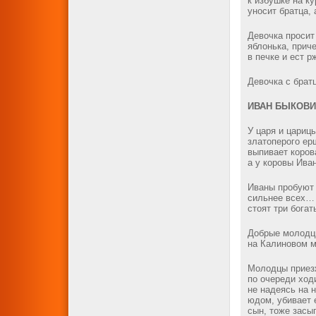
к избушке на к
уносит братца, 
Девочка просит
яблонька, прич
в печке и ест р
Девочка с братц
ИВАН БЫКОВ
У царя и царицы
златоперого ер
выпивает коров
а у коровы Ива
Иваны пробуют 
сильнее всех… 
стоят три бога
Добрые молодцы
на Калиновом м
Молодцы приезж
по очереди ход
не надеясь на 
юдом, убивает е
сын, тоже засы