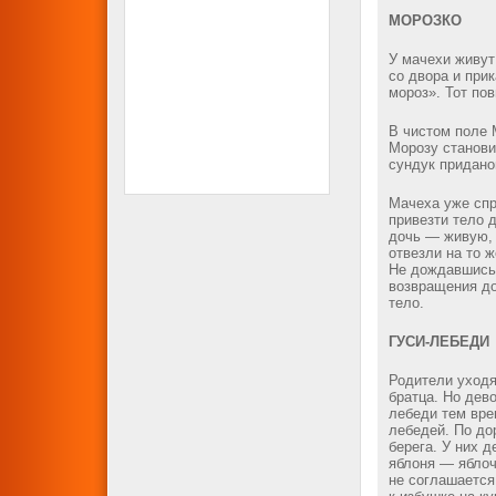
МОРОЗКО
У мачехи живут
со двора и при
мороз». Тот пов
В чистом поле 
Морозу станови
сундук придано
Мачеха уже спр
привезти тело 
дочь — живую, 
отвезли на то 
Не дождавшись 
возвращения до
тело.
ГУСИ-ЛЕБЕДИ
Родители уходя
братца. Но дево
лебеди тем вре
лебедей. По до
берега. У них д
яблоня — яблоч
не соглашается