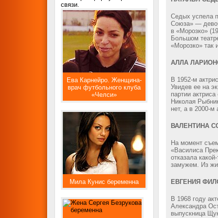
связи.
Седых успела п
Союза» — девоч
в «Морозко» (1
Большом театре
«Морозко» так 
АЛЛА ЛАРИОН
В 1952-м актри
Ева Карнейро. Женщина-
Увидев ее на э
врач футбольного клуба
партии актриса
«Челси»
Николая Рыбник
нет, а в 2000-м
ВАЛЕНТИНА С
На момент съем
«Василиса Прек
отказала какой
замужем. Из жиз
Мила Кунис беременна
ЕВГЕНИЯ ФИЛ
В 1968 году ак
Александра Ост
выпускница Щук