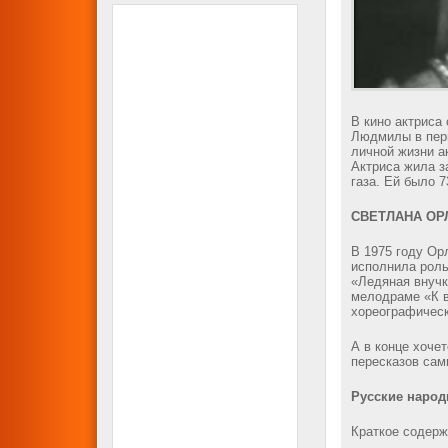
В кино актриса
Людмилы в перв
личной жизни а
Актриса жила з
газа. Ей было 7
СВЕТЛАНА ОР
В 1975 году Ор
исполнила роль
«Ледяная внучк
мелодраме «К в
хореографическ
А в конце хоче
пересказов сам
Русские наро
Краткое содерж