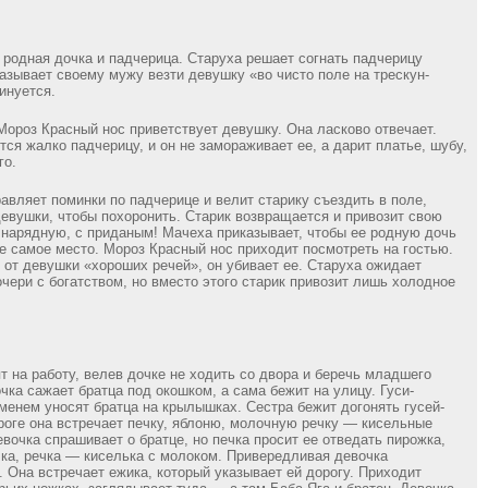
 родная дочка и падчерица. Старуха решает согнать падчерицу
казывает своему мужу везти девушку «во чисто поле на трескун-
инуется.
Мороз Красный нос приветствует девушку. Она ласково отвечает.
тся жалко падчерицу, и он не замораживает ее, а дарит платье, шубу,
го.
авляет поминки по падчерице и велит старику съездить в поле,
девушки, чтобы похоронить. Старик возвращается и привозит свою
нарядную, с приданым! Мачеха приказывает, чтобы ее родную дочь
же самое место. Мороз Красный нос приходит посмотреть на гостью.
от девушки «хороших речей», он убивает ее. Старуха ожидает
чери с богатством, но вместо этого старик привозит лишь холодное
т на работу, велев дочке не ходить со двора и беречь младшего
чка сажает братца под окошком, а сама бежит на улицу. Гуси-
менем уносят братца на крылышках. Сестра бежит догонять гусей-
роге она встречает печку, яблоню, молочную речку — кисельные
евочка спрашивает о братце, но печка просит ее отведать пирожка,
ка, речка — киселька с молоком. Привередливая девочка
. Она встречает ежика, который указывает ей дорогу. Приходит