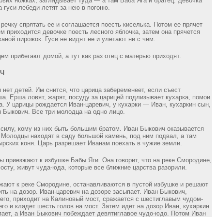
урьих ножках, заглядывает туда — а там Баба Яга и братец. Девочка
а гуси-лебеди летят за нею в погоню.
 речку спрятать ее и соглашается поесть киселька. Потом ее прячет
ем приходится девочке поесть лесного яблочка, затем она прячется
жаной пирожок. Гуси не видят ее и улетают ни с чем.
ем прибегают домой, а тут как раз отец с матерью приходят.
ИЧ
 нет детей. Им снится, что царица забеременеет, если съест
ша. Ерша ловят, жарят, посуду за царицей подлизывает кухарка, помои
а. У царицы рождается Иван-царевич, у кухарки — Иван, кухаркин сын,
н Быкович. Все три молодца на одно лицо.
силу, кому из них быть большим братом. Иван Быкович оказывается
Молодцы находят в саду большой камень, под ним подвал, а там
тырских коня. Царь разрешает Иванам поехать в чужие земли.
 приезжают к избушке Бабы Яги. Она говорит, что на реке Смородине,
осту, живут чуда-юда, которые все ближние царства разорили.
ают к реке Смородине, останавливаются в пустой избушке и решают
ить на дозор. Иван-царевич на дозоре засыпает. Иван Быкович,
него, приходит на Калиновый мост, сражается с шестиглавым чудом-
го и кладет шесть голов на мост. Затем идет на дозор Иван, кухаркин
пает, а Иван Быкович побеждает девятиглавое чудо-юдо. Потом Иван