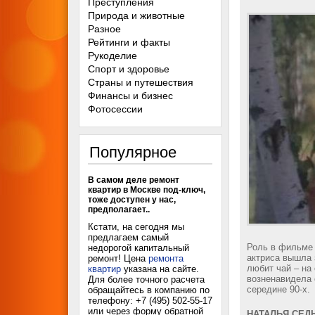
Преступления
Природа и животные
Разное
Рейтинги и факты
Рукоделие
Спорт и здоровье
Страны и путешествия
Финансы и бизнес
Фотосессии
Популярное
В самом деле ремонт
квартир в Москве под-ключ,
тоже доступен у нас,
предполагает..
Кстати, на сегодня мы
предлагаем самый
Роль в фильме 
недорогой капитальный
актриса вышла 
ремонт! Цена
ремонта
любит чай – на
квартир
указана на сайте.
возненавидела 
Для более точного расчета
середине 90-х.
обращайтесь в компанию по
телефону: +7 (495) 502-55-17
или через форму обратной
НАТАЛЬЯ СЕД