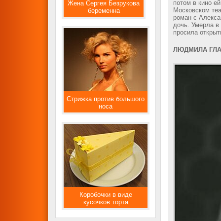
потом в кино е
Жена Сергея Безрукова
Московском теа
беременна
роман с Алекса
дочь. Умерла в 
просила открыт
ЛЮДМИЛА ГЛА
Стрижка против большого
носа
Коробочки в виде
кусочков торта