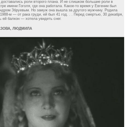
й доставались роли второго плана. И не слишком большие роли в
тре имени Гоголя, где она работала. Какое-то время у Евгении был
ндром Збруевым. Но замуж она вышла за другого мужчину. Родила
1988-м — от рака груди, ей был 41 год. . . Перед смертью, 30 декабря,
ь ей балкон — хотела увидеть снег.
ЗОВА, ЛЮДМИЛА