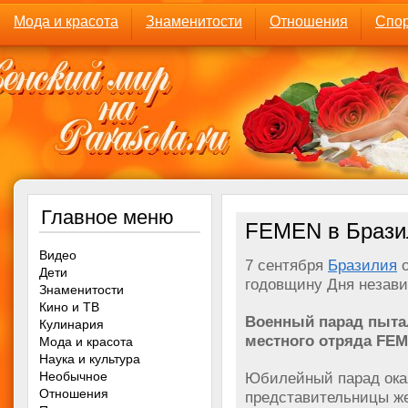
Мода и красота
Знаменитости
Отношения
Спор
Главное меню
FEMEN в Бразил
Видео
7 сентября
Бразилия
о
Дети
годовщину Дня незави
Знаменитости
Кино и ТВ
Военный парад пыта
Кулинария
местного отряда FEM
Мода и красота
Наука и культура
Необычное
Юбилейный парад оказ
Отношения
представительницы же