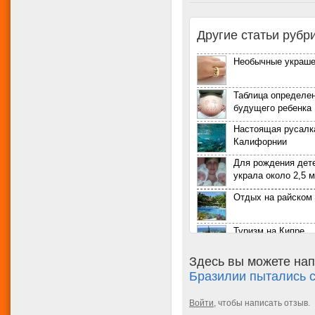
Другие статьи рубр
Необычные украше
Таблица определе
будущего ребенка
Настоящая русалк
Калифорнии
Для рождения дете
украла около 2,5 
Отдых на райском
Туризм на Кипре
Здесь вы можете нап
Достопримечатель
Бразилии пытались с
Голландии
Альпийские луга и
Войти
, чтобы написать отзыв.