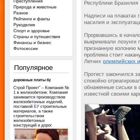
Преступления
Республики Бразилия 
Природа и животные
Разное
Надписи на плакатах 
Рейтинги и факты
насилия и эксплуата
Рукоделие
Спорт и здоровье
Прорвавшись в начало
Страны и путешествия
выкрикивали лозунги 
Финансы и бизнес
признанную колонию м
Фотосессии
проблема стоит накан
Летних
олимпийских и
Популярное
Протест закончился 
спокойно отреагирова
дорожные плиты бу
обнаженные сиськи в 
Строй Проект” – Компания №
1 в железобетоне. Компания
известной своими кар
занимается производством
железобетонных изделий,
поставкой
БУ
строительных
материалов, а также
строительством
железобетонных
конструкций и дорог.