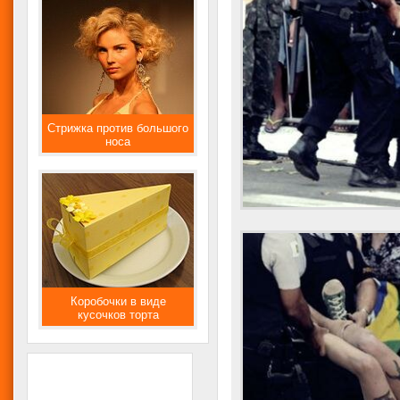
Стрижка против большого
носа
Коробочки в виде
кусочков торта