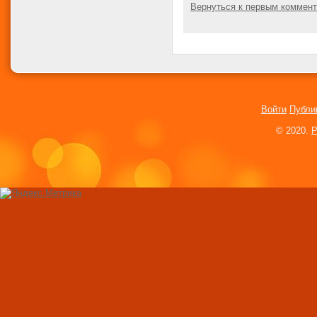
Вернуться к первым коммен
Канарские и Гавай
Официальные гос
языки всех стран 
Требования и сист
классификации кат
Войти
Публи
по 2, 3, 4, 5 звезд
Настоящая русалк
© 2020.
P
Калифорнии