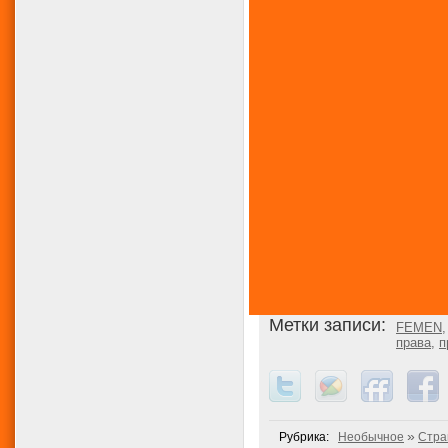
Метки записи:
FEMEN
права
,
п
»
Рубрика:
Необычное
Стра