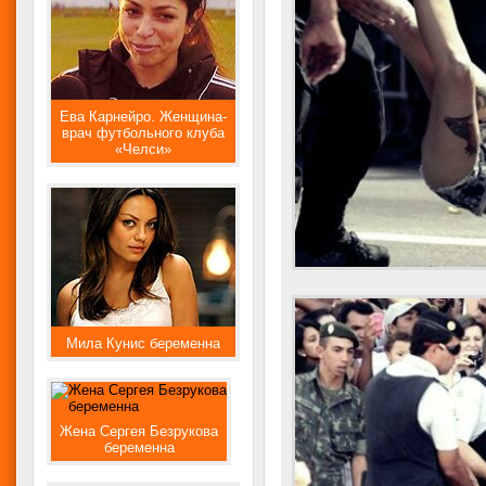
Ева Карнейро. Женщина-
врач футбольного клуба
«Челси»
Мила Кунис беременна
Жена Сергея Безрукова
беременна