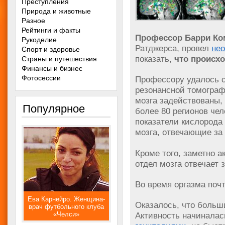
Преступления
Природа и животные
Разное
Рейтинги и факты
Профессор Барри Ко
Рукоделие
Ратджерса, провел
не
Спорт и здоровье
показать,
что происхо
Страны и путешествия
Финансы и бизнес
Фотосессии
Профессору удалось с
резонансной томограф
мозга задействованы,
Популярное
более 80 регионов чел
показатели кислорода 
мозга, отвечающие за 
Кроме того, заметно 
отдел мозга отвечает 
Во время оргазма почт
Ева Карнейро. Женщина-
Оказалось, что больш
врач футбольного клуба
«Челси»
Активность начиналас