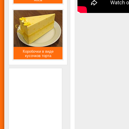
Коробочки в виде
кусочков торта