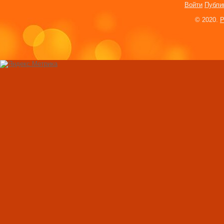
Войти
Публи
Как мы выбираем с
© 2020.
P
Мнение американс
Американцы женил
страшных ожогов
Студентка попроси
ее и изнасиловать
Love Story: 50 ид
о любви
5-20. Условия, без
невозможен женск
Как мы выбираем с
Мнение американс
Горячие подружки 
Певица Тина Тёрн
замуж в 73 года
«Загляни под поду
Оригинальное пре
и сердца