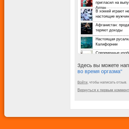
пригласил на выпу
Аптон
В хоккей играют н
настоящие мужчи
Афганистан: прод
теряют доходы
Настоящая русалк
Калифорнии
Современные изоб
ставшие незамен
помощниками жен
Здесь вы можете нап
В нью-йоркском Б
во время оргазма"
саду зацвели орхи
Юбилейный фрукт
Войти
, чтобы написать отзыв.
«торт» для шимпа
Вернуться к первым коммен
В Париже награди
выдающихся жен
Роскошный и фант
Cadillac CTS 2017 
5-20. Условия, без
невозможен женск