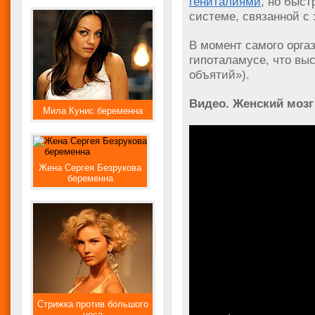
гениталиями
, но быс
системе, связанной с
В момент самого орга
гипоталамусе, что вы
объятий»).
Видео. Женский мозг
Мила Кунис беременна
Жена Сергея Безрукова
беременна
Стрижка против большого
носа