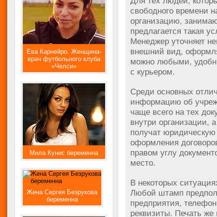
Для тех людей, котор
свободного времени н
организацию, занима
предлагается такая ус
Менеджер уточняет не
внешний вид, оформля
Ева Карнейро. Женщина-
врач футбольного клуба
можно любыми, удобн
«Челси»
с курьером.
Среди основных отли
информацию об учреж
чаще всего на тех док
внутри организации, а
получат юридическую 
оформления договоров
правом углу документ
Мила Кунис беременна
место.
В некоторых ситуациях
Любой штамп предпол
Жена Сергея Безрукова
беременна
предприятия, телефон
реквизиты. Печать же 