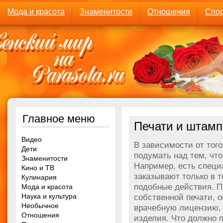
Мода и красота
Знаменитости
Отношения
Спор
Главное меню
Печати и штамп
Видео
В зависимости от тог
Дети
подумать над тем, чт
Знаменитости
Например, есть специ
Кино и ТВ
заказывают только в 
Кулинария
подобные действия. П
Мода и красота
Наука и культура
собственной печати, 
Необычное
врачебную лицензию, 
Отношения
изделия. Что должно 