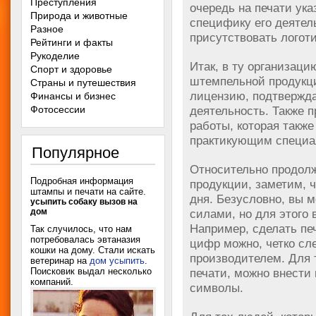
Преступления
очередь на печати ук
Природа и животные
специфику его деятел
Разное
присутствовать логоти
Рейтинги и факты
Рукоделие
Итак, в ту организаци
Спорт и здоровье
штемпельной продукц
Страны и путешествия
лицензию, подтвержд
Финансы и бизнес
Фотосессии
деятельность. Также п
работы, которая также
практикующим специа
Популярное
Относительно продол
Подробная информация
продукции, заметим, ч
штампы и печати на сайте
.
дня. Безусловно, вы 
усыпить собаку вызов на
дом
силами, но для этого
Например, сделать п
Так случилось, что нам
потребовалась эвтаназия
цифр можно, четко сл
кошки на дому. Стали искать
производителем. Для 
ветеринар на
дом усыпить
.
Поисковик выдал несколько
печати, можно внести
компаний.
символы.