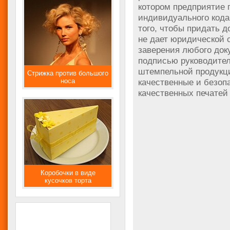
котором предприятие 
индивидуального кода
того, чтобы придать 
не дает юридической 
заверения любого док
подписью руководител
штемпельной продукц
Стрижка против большого
носа
качественные и безоп
качественных печатей
Коробочки в виде
кусочков торта