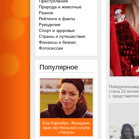
Преступления
Природа и животные
Разное
Рейтинги и факты
Рукоделие
Спорт и здоровье
Страны и путешествия
Финансы и бизнес
Фотосессии
Популярное
Победительнице
стала
22-летня
с представител
Ева Карнейро. Женщина-
врач футбольного клуба
«Челси»