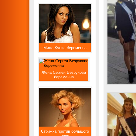
Мила Кунис беременна
Жена Сергея Безрукова
беременна
Стрижка против большого
носа