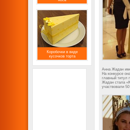
Коробочки в виде
кусочков торта
Анна Жадан име
На конкурсе он
главный титул 
Жадан стала «К
участвовали 50