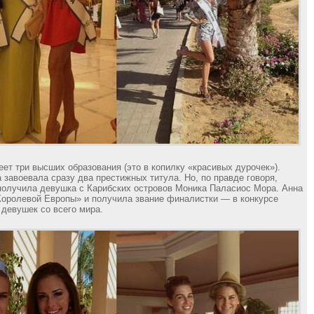
ет три высших образования (это в копилку «красивых дурочек»).
а завоевала сразу два престижных титула. Но, по правде говоря,
получила девушка с Карибских островов Моника Паласиос Мора. Анна
оролевой Европы» и получила звание финалистки — в конкурсе
 девушек со всего мира.