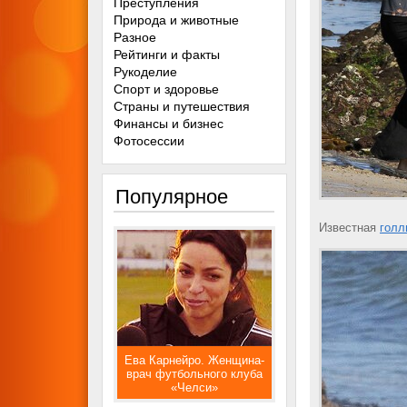
Преступления
Природа и животные
Разное
Рейтинги и факты
Рукоделие
Спорт и здоровье
Страны и путешествия
Финансы и бизнес
Фотосессии
Популярное
Известная
голл
Ева Карнейро. Женщина-
врач футбольного клуба
«Челси»