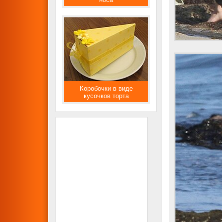
Коробочки в виде
кусочков торта