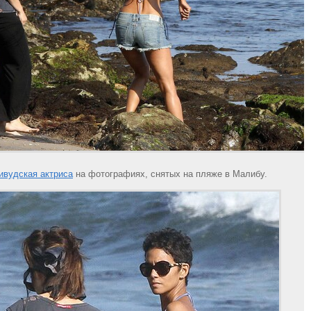
ивудская актриса
на фотографиях, снятых на пляже в Малибу.