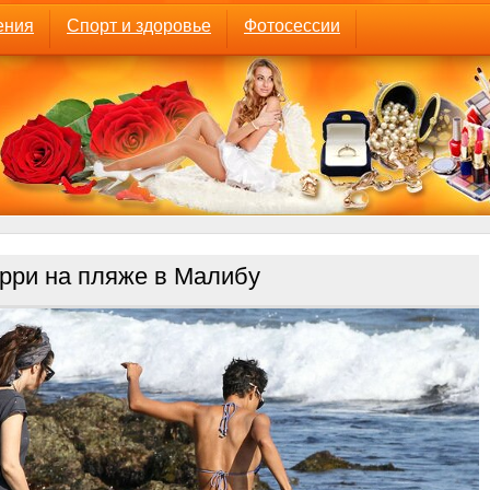
ения
Спорт и здоровье
Фотосессии
рри на пляже в Малибу