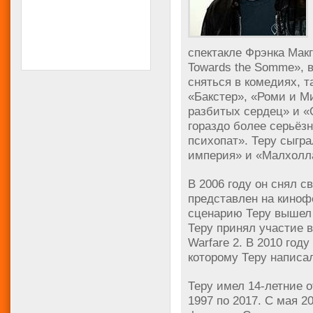
спектакле Фрэнка Макг
Towards the Somme», 
сняться в комедиях, т
«Бакстер», «Роми и М
разбитых сердец» и «
гораздо более серьёз
психопат». Теру сыгр
империя» и «Малхолл
В 2006 году он снял с
представлен на киноф
сценарию Теру вышел 
Теру принял участие в
Warfare 2. В 2010 год
которому Теру написа
Теру имел 14-летние 
1997 по 2017. С мая 2