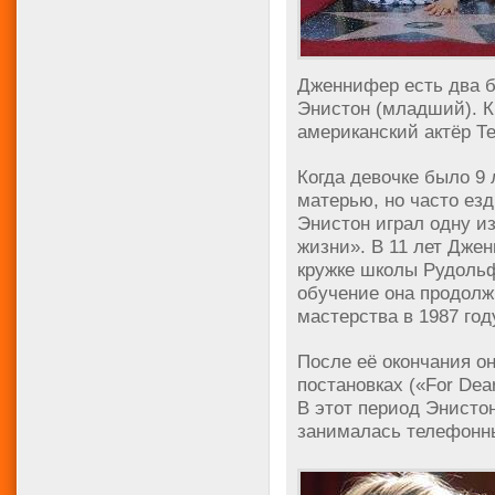
Дженнифер есть два б
Энистон (младший). К
американский актёр Т
Когда девочке было 9 
матерью, но часто езд
Энистон играл одну и
жизни». В 11 лет Дже
кружке школы Рудоль
обучение она продолж
мастерства в 1987 год
После её окончания о
постановках («For Dear
В этот период Энисто
занималась телефонн