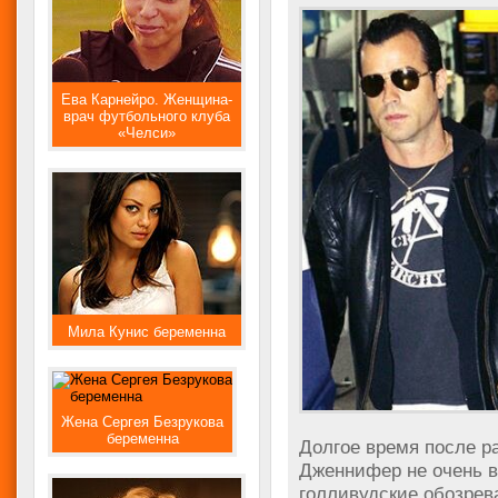
Ева Карнейро. Женщина-
врач футбольного клуба
«Челси»
Мила Кунис беременна
Жена Сергея Безрукова
беременна
Долгое время после ра
Дженнифер не очень в
голливудские обозрев