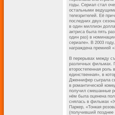
годы. Сериал стал оч
остальными ведущими
телезрителей. Её при
последних двух сезон
в один миллион долла
актриса была пять ра
один раз) в номинаци
сериале». В 2003 году
награждена премией «
В перерывах между съ
различных фильмах. П
второстепенная роль 
единственная», в кото
Дженнифер сыграла с
в романтической коме
получил смешанные ре
нём была оценена пол
снялась в фильмах «
Паркер, «Тонкая розо
(получивший позднее к