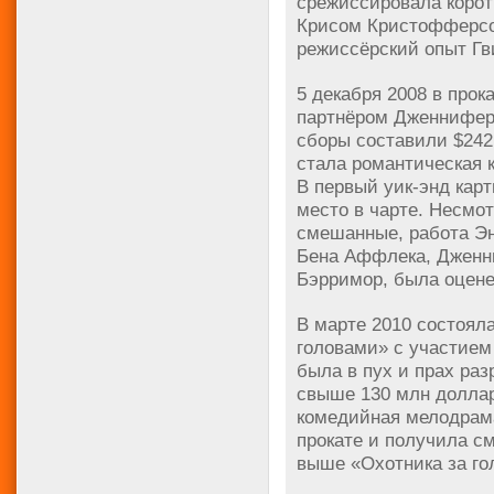
срежиссировала корот
Крисом Кристофферсо
режиссёрский опыт Гв
5 декабря 2008 в прок
партнёром Дженнифер
сборы составили $24
стала романтическая 
В первый уик-энд карт
место в чарте. Несмо
смешанные, работа Эн
Бена Аффлека, Дженн
Бэрримор, была оцене
В марте 2010 состоял
головами» с участием
была в пух и прах раз
свыше 130 млн долла
комедийная мелодрама
прокате и получила с
выше «Охотника за го