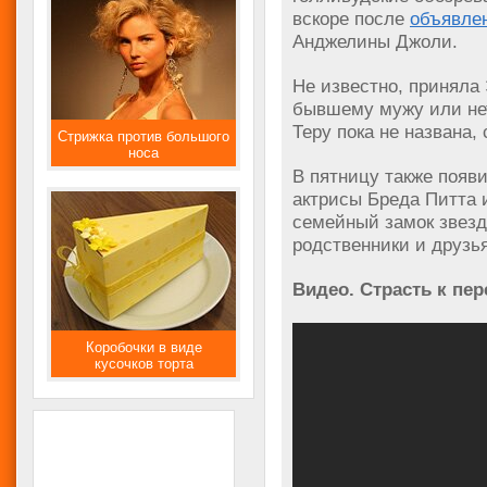
вскоре после
объявле
Анджелины Джоли.
Не известно, приняла
бывшему мужу или не
Теру пока не названа,
Стрижка против большого
носа
В пятницу также появ
актрисы Бреда Питта 
семейный замок звезд
родственники и друзья
Видео. Страсть к пер
Коробочки в виде
кусочков торта