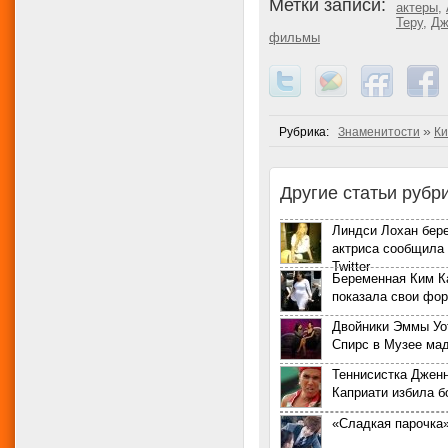
Метки записи:
актеры
,
Теру
,
Дж
фильмы
»
Рубрика:
Знаменитости
Ки
Другие статьи рубр
Линдси Лохан бер
актриса сообщила 
Twitter
Беременная Ким 
показала свои фо
Двойники Эммы Уо
Спирс в Музее ма
Теннисистка Джен
Каприати избила 
«Сладкая парочка