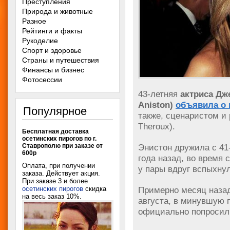
Преступления
Природа и животные
Разное
Рейтинги и факты
Рукоделие
Спорт и здоровье
Страны и путешествия
Финансы и бизнес
Фотосессии
43-летняя
актриса Дж
Aniston)
объявила о
Популярное
также, сценаристом 
Theroux).
Бесплатная доставка
осетинских пирогов по г.
Ставрополю при заказе от
Энистон дружила с 41
600р
года назад, во время
Оплата, при получении
у пары вдруг вспыхн
заказа. Действует акция.
При заказе 3 и более
осетинских пирогов
скидка
Примерно месяц назад
на весь заказ 10%.
августа, в минувшую 
официально попросил 