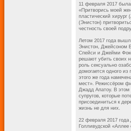
11 февраля 2017 был
«Притворись моей жен
пластический хирург 
(Энистон) притворитьс
честность своей подру
Летом 2017 года выш
Энистон, Джейсоном 
Спейси и Джейми Фок
решают убить своих н
роль сексуально озаб
домогается одного из 
этого же года намече
мест». Режиссёром ф
Джадд Апатоу. В этом
супругов, которые по
присоединиться к дер
жизнь не для них.
22 февраля 2017 года
Голливудской «Аллее 