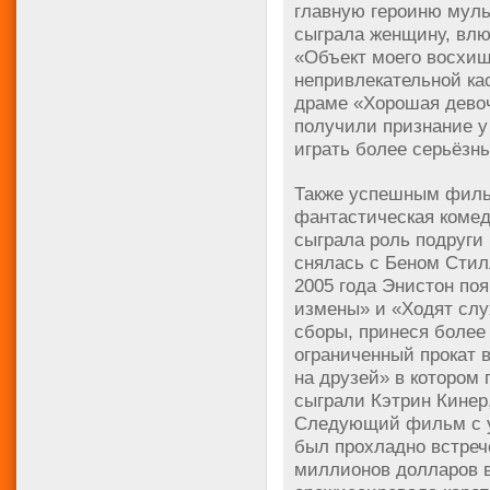
главную героиню муль
сыграла женщину, влю
«Объект моего восхищ
непривлекательной ка
драме «Хорошая девоч
получили признание у 
играть более серьёзн
Также успешным филь
фантастическая комед
сыграла роль подруги 
снялась с Беном Стил
2005 года Энистон по
измены» и «Ходят слу
сборы, принеся более
ограниченный прокат
на друзей» в котором
сыграли Кэтрин Кинер
Следующий фильм с у
был прохладно встреч
миллионов долларов в