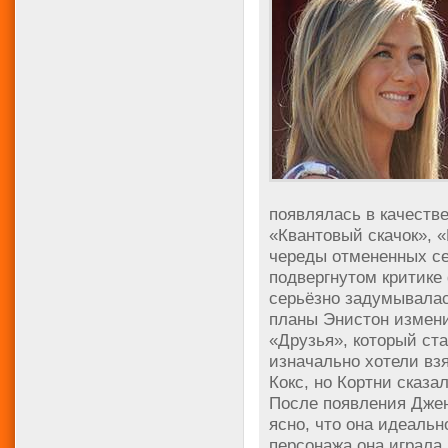
появлялась в качеств
«Квантовый скачок», «
череды отмененных се
подвергнутом критике
серьёзно задумывалас
планы Энистон измени
«Друзья», который ст
изначально хотели взя
Кокс, но Кортни сказа
После появления Дже
ясно, что она идеальн
персонажа она играла 