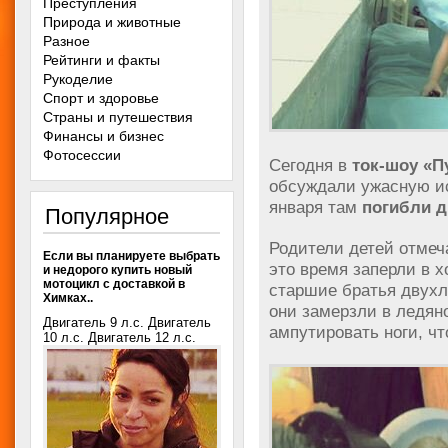
Преступления
Природа и животные
Разное
Рейтинги и факты
Рукоделие
Спорт и здоровье
Страны и путешествия
Финансы и бизнес
Фотосессии
Сегодня в
ток-шоу «П
обсуждали ужасную ис
января там
погибли д
Популярное
Родители детей отмеча
Если вы планируете выбрать
это время заперли в 
и недорого купить новый
мотоцикл с доставкой в
старшие братья двух
Химках..
они замерзли в ледя
Двигатель 9 л.с. Двигатель
ампутировать ноги, чт
10 л.с. Двигатель 12 л.с.