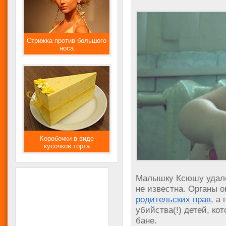
Стрижка против большого
носа
Коробочки в виде
кусочков торта
Малышку Ксюшу удалос
не известна. Органы о
родительских прав
, а
убийства(!) детей, ко
бане.