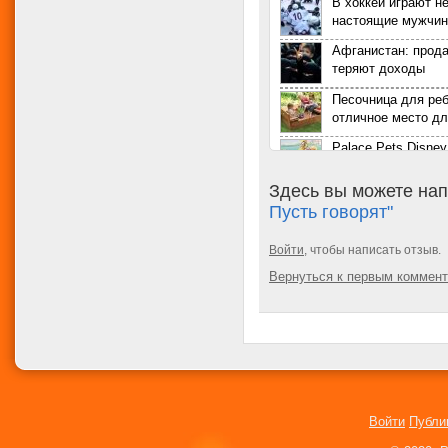
В хоккей играют н
настоящие мужчи
Афганистан: прод
теряют доходы
Песочница для реб
отличное место дл
Palace Pets Disney
маленьких принце
Здесь вы можете нап
Линдси Лохан бер
Пусть говорят"
актриса сообщила 
Twitter
Аля Ван. Самая с
Войти
, чтобы написать отзыв.
маленькая девочка
Вернуться к первым коммен
Беременная Ким 
показала свои фо
Для рождения дете
украла около 2,5 
Как определяли б
XV-XX веках
Войти
Публи
Руби Диккенсон. 