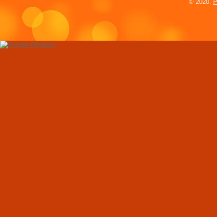
© 2020.
P
маленькая девочк
Женщина притвор
мужчиной, чтобы р
грузчиком
Для рождения дете
украла около 2,5 
Студентка попроси
ее и изнасиловать
Теннисистка Джен
Каприати избила 
Женщина на внедо
прокатила подругу
площади
Очередной пригов
Линдси Лохан. Фо
Мужчина убил сво
новости на Facebo
Учительница танц
сексом с ученицей
футбола