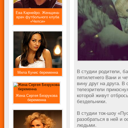
Ева Карнейро. Женщина-
врач футбольного клуба
«Челси»
В студии родители, б
Мила Кунис беременна
пятилетнего Вани и ч
вину друг на друга. В
телезрители прикосну
которой живут отброс
Жена Сергея Безрукова
беременна
бездельники.
В студии ток-шоу «Пу
разобраться в ней и 
людьми.