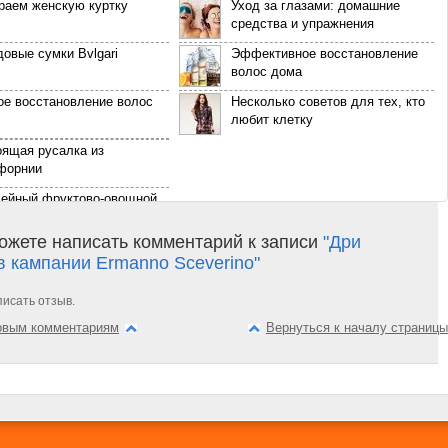
раем женскую куртку
Уход за глазами: домашние
средства и упражнения
овые сумки Bvlgari
Эффективное восстановление
волос дома
ое восстановление волос
Несколько советов для тех, кто
любит клетку
оящая русалка из
форнии
ейный фруктово-овощной
т» для шимпанзе
ожете написать комментарий к записи
"Дри
ль Аня Рубик в образе
в кампании Ermanno Sceverino"
 на обложке Vogue
Story: 50 идей фотографий
писать отзыв.
бви
ервым комментариям
Вернуться к началу страницы
ошный и фантастический
lac CTS 2017 года
уальная Эшли Скай в
сессии Терри Ричардсона
са Марион Котийяр в