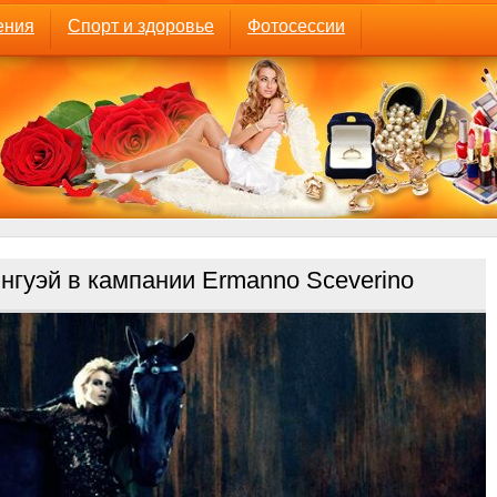
ения
Спорт и здоровье
Фотосессии
нгуэй в кампании Ermanno Sceverino