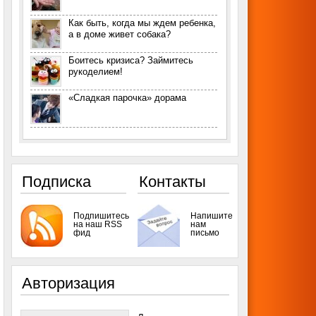
Как быть, когда мы ждем ребенка,
а в доме живет собака?
Боитесь кризиса? Займитесь
рукоделием!
«Сладкая парочка» дорама
Подписка
Контакты
Подпишитесь
Напишите
на наш RSS
нам
фид
письмо
Авторизация