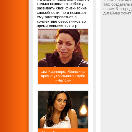
только позволяет ребенку
так: создатель
развивать свои физические
своим благород
способности, но и помогает
дизайнер хочет
ему адаптироваться в
коллективе сверстников во
время совместных игр.
Ева Карнейро. Женщина-
врач футбольного клуба
«Челси»