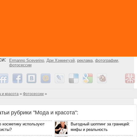
си:
Ermanno Sceverino
,
Дри Хэмингуэй
,
реклама
,
фотографии
,
фотосессии
»
»
 и красота
Фотосессии
атьи рубрики "Мода и красота":
ю косметику используют
Выгодный шоппинг за границей:
жисты?
мифы и реальность