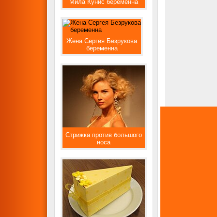
Мила Кунис беременна
Жена Сергея Безрукова
беременна
Стрижка против большого
носа