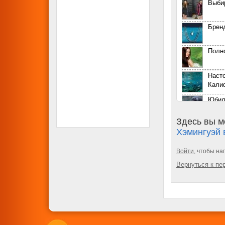
Выби
Бренд
Полн
Наст
Кали
Юбил
«тор
Здесь вы м
Моде
Хэмингуэй 
весны
Love 
Войти
, чтобы на
о лю
Вернуться к п
Роск
Cadil
Секс
фото
Актри