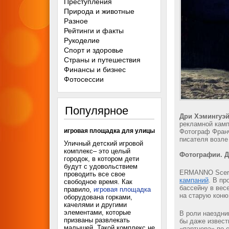
Преступления
Природа и животные
Разное
Рейтинги и факты
Рукоделие
Спорт и здоровье
Страны и путешествия
Финансы и бизнес
Фотосессии
Популярное
Дри Хэмингуэй
рекламной камп
игровая площадка для улицы
Фотограф Франч
писателя возле
Уличный детский игровой
комплекс– это целый
Фотографии. Д
городок, в котором дети
будут с удовольствием
ERMANNO Scerv
проводить все свое
кампаний
. В п
свободное время. Как
бассейну в вес
правило,
игровая площадка
на старую коню
оборудована горками,
качелями и другими
элементами, которые
В роли наездн
призваны развлекать
бы даже извест
малышей. Такой комплекс не
«партнера» по 