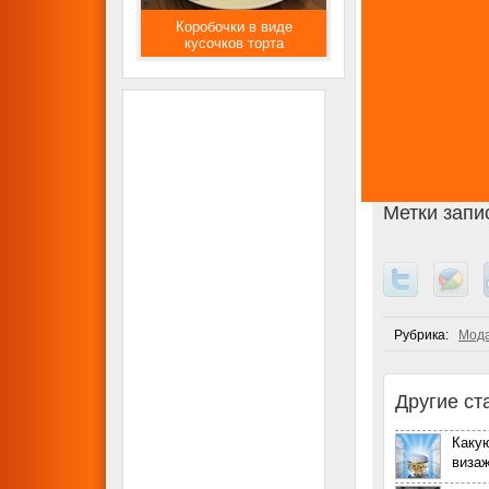
Коробочки в виде
кусочков торта
Метки запи
Рубрика:
Мода
Другие ст
Каку
виза