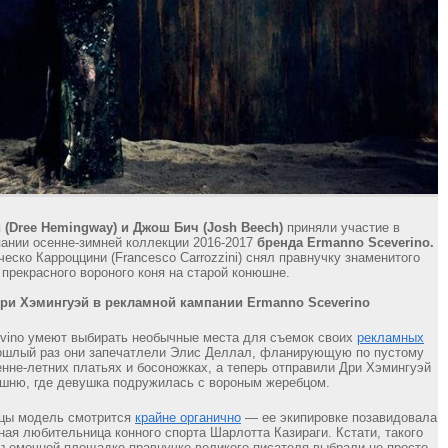
 (Dree Hemingway) и Джош Бич (Josh Beech)
приняли участие в
ании осенне-зимней коллекции 2016-2017
бренда Ermanno Sceverino.
еско Карроццини (Francesco Carrozzini) снял правнучку знаменитого
 прекрасного вороного коня на старой конюшне.
ри Хэмингуэй в рекламной кампании Ermanno Sceverino
ino умеют выбирать необычные места для съемок своих
рекламных
рошлый раз они запечатлели Элис Деллал, фланирующую по пустому
енне-летних платьях и босоножках, а теперь отправили Дри Хэмингуэй
шню, где девушка подружилась с вороным жеребцом.
ицы модель смотрится
крайне органично
— ее экипировке позавидовала
ная любительница конного спорта Шарлотта Казираги. Кстати, такого
съемочной площадке правнучке великого писателя выбрали не просто