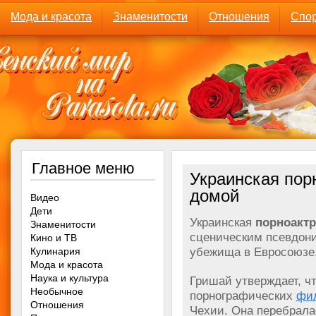
Мода и красота
Знаменитости
Отношения
Спор
Главное меню
Украинская пор
домой
Видео
Дети
Украинская
порноактр
Знаменитости
сценическим псевдо
Кино и ТВ
убежища в Евросоюзе
Кулинария
Мода и красота
Наука и культура
Гришай утверждает, чт
Необычное
порнографических
фи
Отношения
Чехии. Она перебралас