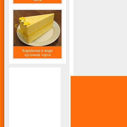
Коробочки в виде
кусочков торта