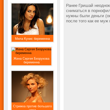
Ранее Гришай неоднок
сниматься в порнофиль
нужны были деньги (он
после того как ее муж
Мила Кунис беременна
Жена Сергея Безрукова
беременна
Стрижка против большого
носа