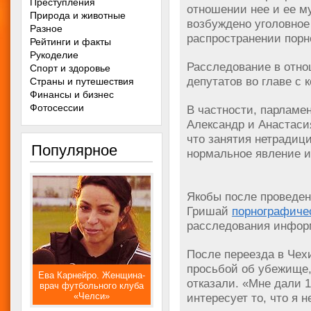
Преступления
отношении нее и ее м
Природа и животные
возбуждено уголовное
Разное
распространении порн
Рейтинги и факты
Рукоделие
Расследование в отн
Спорт и здоровье
депутатов во главе с
Страны и путешествия
Финансы и бизнес
Фотосессии
В частности, парламе
Александр и Анастас
что занятия нетрадиц
Популярное
нормальное явление и,
Якобы после проведе
Гришай
порнографиче
расследования инфор
После переезда в Чех
просьбой об убежище, 
Ева Карнейро. Женщина-
отказали. «Мне дали 1
врач футбольного клуба
«Челси»
интересует то, что я н