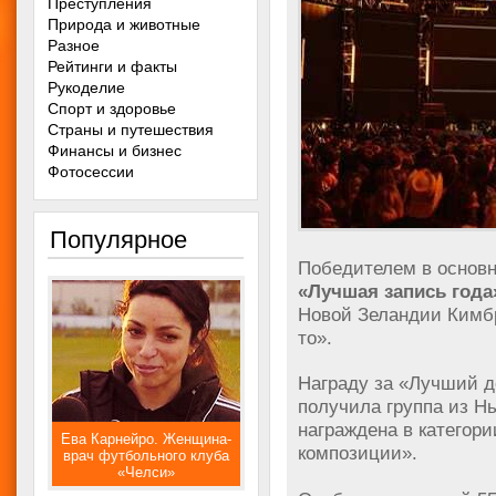
Преступления
Природа и животные
Разное
Рейтинги и факты
Рукоделие
Спорт и здоровье
Страны и путешествия
Финансы и бизнес
Фотосессии
Популярное
Победителем в основ
«Лучшая запись года
Новой Зеландии Кимбры
то».
Награду за «Лучший д
получила группа из Н
награждена в категор
Ева Карнейро. Женщина-
композиции».
врач футбольного клуба
«Челси»