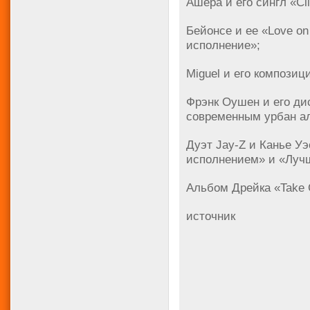
Ашера и его сингл «C
Бейонсе и ее «Love o
исполнение»;
Miguel и его компози
Фрэнк Оушен и его ди
современным урбан а
Дуэт Jay-Z и Канье Уэ
исполнением» и «Лучш
Альбом Дрейка «Take 
источник