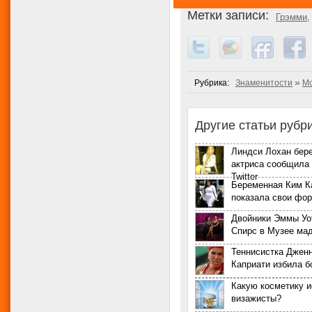
Метки записи:
Грэмми
»
Рубрика:
Знаменитости
Мо
Другие статьи рубр
Линдси Лохан бер
актриса сообщила 
Twitter
Беременная Ким 
показала свои фо
Двойники Эммы Уо
Спирс в Музее ма
Теннисистка Джен
Каприати избила 
Какую косметику 
визажисты?