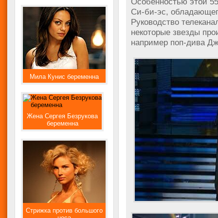
Особенностью этой 55
Си-би-эс, обладающе
Руководство телекана
некоторые звезды про
например поп-дива Д
Мила Кунис беременна
Жена Сергея Безрукова
беременна
Стрижка против большого
носа