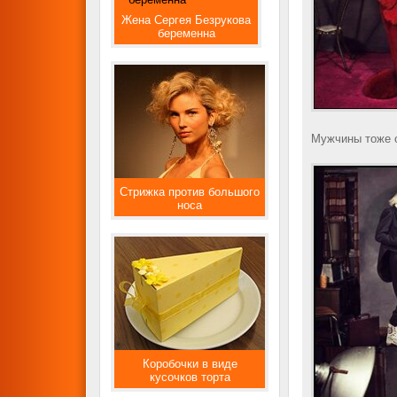
Жена Сергея Безрукова
беременна
Мужчины тоже о
Стрижка против большого
носа
Коробочки в виде
кусочков торта