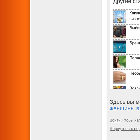
Другие ст
Каку
виза
Выби
Бренд
Полн
Необ
Возд
возм
Здесь вы м
Табл
женщины в 
буду
Женщ
Войти
, чтобы на
мужчи
Вернуться к п
грузч
Наст
Кали