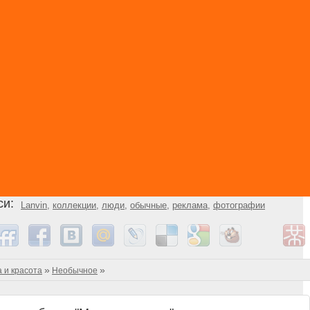
си:
Lanvin
,
коллекции
,
люди
,
обычные
,
реклама
,
фотографии
»
»
 и красота
Необычное