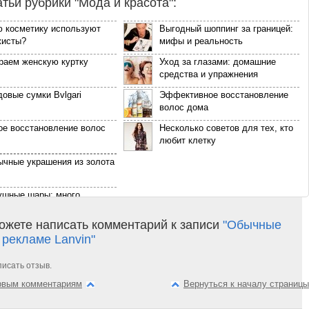
атьи рубрики "Мода и красота":
ю косметику используют
Выгодный шоппинг за границей:
жисты?
мифы и реальность
раем женскую куртку
Уход за глазами: домашние
средства и упражнения
овые сумки Bvlgari
Эффективное восстановление
волос дома
ое восстановление волос
Несколько советов для тех, кто
любит клетку
ычные украшения из золота
ушные шары: много
ожностей
ожете написать комментарий к записи
"Обычные
ица определения пола
рекламе Lanvin"
щего ребенка
ина притворялась
писать отзыв.
ной, чтобы работать
ервым комментариям
Вернуться к началу страницы
иком
оящая русалка из
форнии