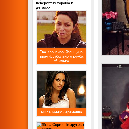
невероятно хороша в
деталях.
Ева Карнейро. Женщина-
врач футбольного клуба
«Челси»
Мила Кунис беременна