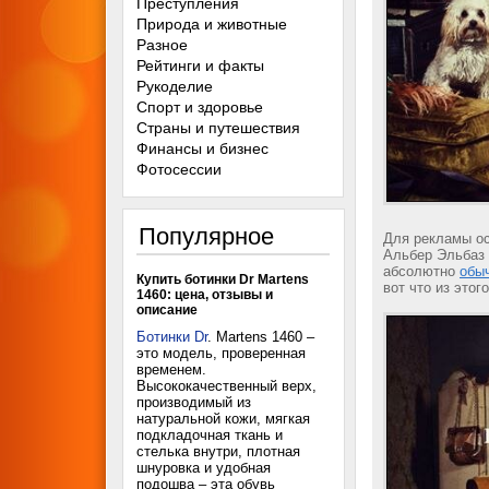
Преступления
Природа и животные
Разное
Рейтинги и факты
Рукоделие
Спорт и здоровье
Страны и путешествия
Финансы и бизнес
Фотосессии
Популярное
Для рекламы о
Альбер Эльбаз 
абсолютно
обы
Купить ботинки Dr Martens
вот что из этог
1460: цена, отзывы и
описание
Ботинки Dr
. Martens 1460 –
это модель, проверенная
временем.
Высококачественный верх,
производимый из
натуральной кожи, мягкая
подкладочная ткань и
стелька внутри, плотная
шнуровка и удобная
подошва – эта обувь