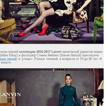
сенне-зимней
коллекции 2016-2017 Lanvin
креативный директор марки
(Alber Elbaz) и фотограф Стивен Мейзел (Steven Meisel) пригласили
чных людей
«с улицы». Разных типажей, в возрасте от 18 до 80 лет. И
о вышло.