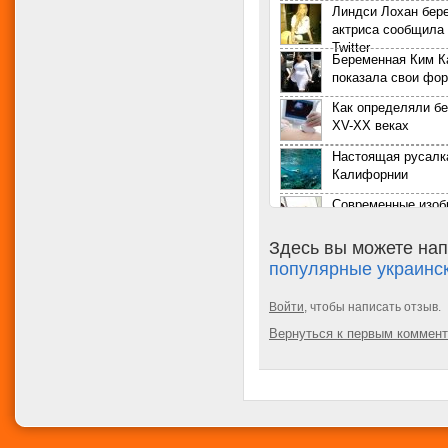
Линдси Лохан бер
актриса сообщила 
Twitter
Беременная Ким 
показала свои фо
Как определяли б
XV-XX веках
Настоящая русалк
Калифорнии
Современные изоб
ставшие незамен
помощниками жен
Здесь вы можете нап
В нью-йоркском Б
популярные украинск
саду зацвели орхи
Юбилейный фрукт
Войти
, чтобы написать отзыв.
«торт» для шимпа
Вернуться к первым коммен
В Париже награди
выдающихся жен
Роскошный и фант
Cadillac CTS 2017 
5-20. Условия, без