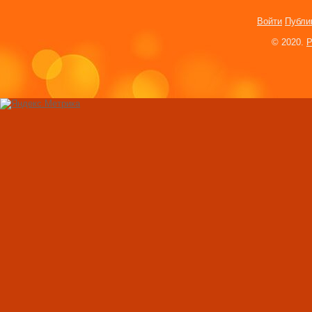
невозможен женск
Войти
Публи
Как мы выбираем с
© 2020.
P
Мнение американс
Какой дисплей те
лучше?
Полезная информа
ногтей на руках и 
Как определяли б
XV-XX веках
Как наши предки 
беременность
«Наша мисс всех 
Женские ошибки в
99 признаков женщ
которыми не стоит
8 самых дорогих д
мира