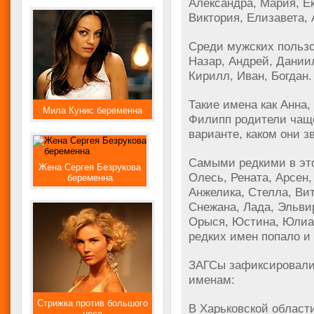
Александра, Мария, Ек
Виктория, Елизавета,
Среди мужских пользо
Назар, Андрей, Дании
Кирилл, Иван, Богдан.
Такие имена как Анна,
Мила Кунис беременна
Филипп родители чаще
варианте, каком они з
Самыми редкими в это
Жена Сергея Безрукова
Олесь, Рената, Арсен,
беременна
Анжелика, Стелла, Вит
Снежана, Лада, Эльвир
Орыся, Юстина, Юлиан
редких имен попало и
ЗАГСы зафиксировали
именам:
Стрижка против большого
В Харьковской област
носа