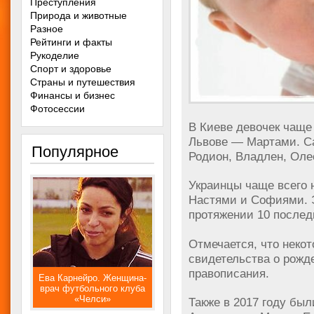
Преступления
Природа и животные
Разное
Рейтинги и факты
Рукоделие
Спорт и здоровье
Страны и путешествия
Финансы и бизнес
Фотосессии
В Киеве девочек чаще
Львове — Мартами. 
Популярное
Родион, Владлен, Олес
Украинцы чаще всего 
Настями и Софиями. 
протяжении 10 послед
Отмечается, что неко
свидетельства о рожде
правописания.
Ева Карнейро. Женщина-
врач футбольного клуба
«Челси»
Также в 2017 году бы