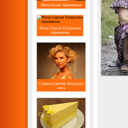
Мила Кунис беременна
Жена Сергея Безрукова
беременна
Стрижка против большого
носа