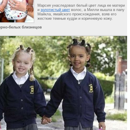
Марсия унаследовал белый цвет лица ее матери
и
золотистый цвет
волос, а Милли вышла в папу
Майкла, ямайского происхождения, взяв его
жесткие темные кудри и коричневую кожу.
ерно-белых близнецов