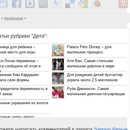
»
»
Необычное
атьи рубрики "Дети":
ница для ребенка –
Palace Pets Disney – для
ное место для игры
маленьких принцесс
си Лохан беременна –
Аля Ван. Самая стильная
са сообщила об этом в
маленькая девочка в мире
r
менная Ким Кардашян
Для рождения детей бухгалтер
зала свои формы
украла около 2,5 миллионов
определяли беременность в
Руби Диккенсон. Самая
X веках
маленькая девочка-татуировщик
ычные украшения из золота
ушные шары: много
ожностей
ожете написать комментарий к записи
"Черно-белые