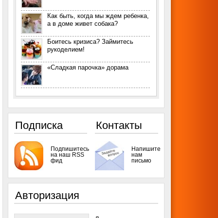
Как быть, когда мы ждем ребенка,
а в доме живет собака?
Боитесь кризиса? Займитесь
рукоделием!
«Сладкая парочка» дорама
Подписка
Контакты
Подпишитесь
Напишите
на наш RSS
нам
фид
письмо
Авторизация