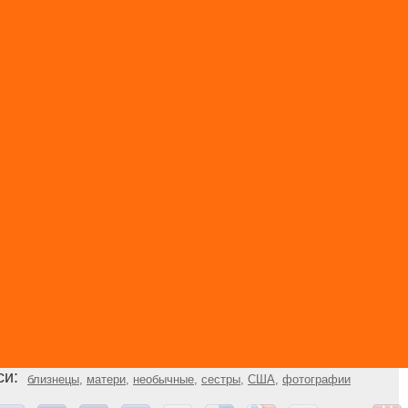
си:
близнецы
,
матери
,
необычные
,
сестры
,
США
,
фотографии