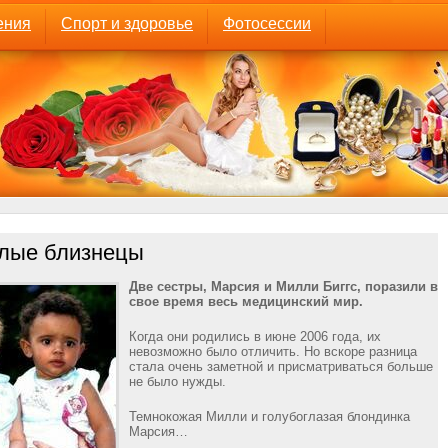
ения
Спорт и здоровье
Фотосессии
лые близнецы
Две сестры, Марсия и Милли Биггс, поразили в
свое время весь медицинский мир.
Когда они родились в июне 2006 года, их
невозможно было отличить. Но вскоре разница
стала очень заметной и присматриваться больше
не было нужды.
Темнокожая Милли и голубоглазая блондинка
Марсия…