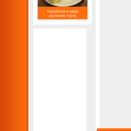
Коробочки в виде
кусочков торта