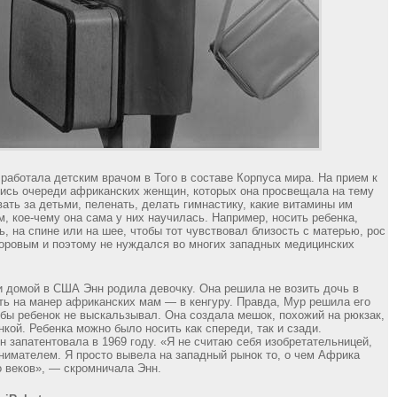
 работала детским врачом в Того в составе Корпуса мира. На прием к
ись очереди африканских женщин, которых она просвещала на тему
вать за детьми, пеленать, делать гимнастику, какие витамины им
м, кое-чему она сама у них научилась. Например, носить ребенка,
ь, на спине или на шее, чтобы тот чувствовал близость с матерью, рос
оровым и поэтому не нуждался во многих западных медицинских
 домой в США Энн родила девочку. Она решила не возить дочь в
ить на манер африканских мам — в кенгуру. Правда, Мур решила его
обы ребенок не выскальзывал. Она создала мешок, похожий на рюкзак,
нкой. Ребенка можно было носить как спереди, так и сзади.
н запатентовала в 1969 году. «Я не считаю себя изобретательницей,
нимателем. Я просто вывела на западный рынок то, о чем Африка
о веков», — скромничала Энн.