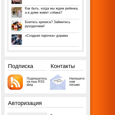
Как быть, когда мы ждем ребенка,
а в доме живет собака?
Боитесь кризиса? Займитесь
рукоделием!
«Сладкая парочка» дорама
Подписка
Контакты
Подпишитесь
Напишите
на наш RSS
нам
фид
письмо
Авторизация