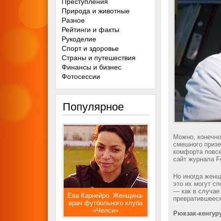
Преступления
Природа и животные
Разное
Рейтинги и факты
Рукоделие
Спорт и здоровье
Страны и путешествия
Финансы и бизнес
Фотосессии
Популярное
Можно, конечно
смешного призе
комфорта повсе
сайт журнала F
Но иногда женщ
это их могут с
— как в случае
Ева Карнейро. Женщина-
превратившееся
врач футбольного клуба
«Челси»
Рюкзак-кенгур