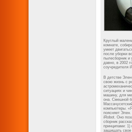
Круглый мален
комнате, собир
умеет двигатьс
после уборки в
пылесборник и 
давно, в 2002 
соучредителя iR
В детстве Элен
свою жизнь с 
астромеханичес
ситуациях и чин
машину, для ме
она. Смешной б
Массачусетский 
компьютеры. «Я
поясняет Элен.
iRobot. Оно по
сборник расска
принципами: 1) 
защищать свое 