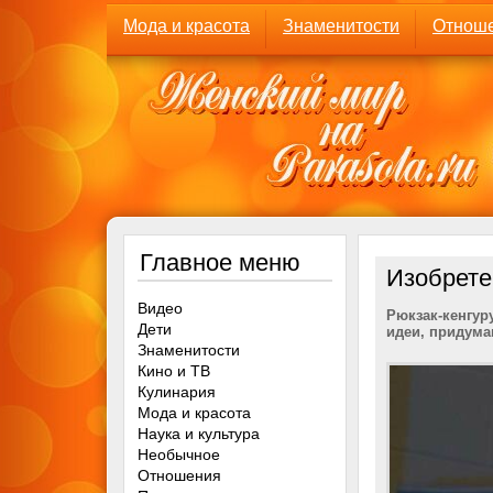
Мода и красота
Знаменитости
Отнош
Главное меню
Изобрет
Видео
Рюкзак-кенгуру
Дети
идеи, придума
Знаменитости
Кино и ТВ
Кулинария
Мода и красота
Наука и культура
Необычное
Отношения