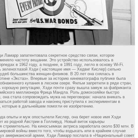
ди Ламарр запатентовала секретное средство связи, которое
меняло частоту вещании. Это устройство использовалось в
рпедах в 1962 году, а позднее, в 1991 году, легло в основу Wi-Fi.
 зеленоглазой Хэди ( настоящее имя — Хедвиг Кислер) сильно
судеб большинства женщин-физиков. В 20 лет она снялась в
тине «Экстаз». Впервые за историю кинематографа публике была
 обнаженного купания в лесном озере. Фильм запретили в ряде стран,
ь хорошую репутацию, Хэди почти сразу вышла замуж за фабриканта
ийского миллионера Фрица Мандла. Роль домохозяйки быстро
, она стала сопровождать мужа на переговорах: начала вникать в
ваться работой завода и наконец приступила к экспериментам в
, которые в дальнейшем помогли ее изобретению.
ода опыты и муж опостылели Кислер, она берет новое имя Хэди
ет из родной Австрии в Голливуд. Новый виток карьеры
я стремительно. На киносъемках актриса заработала около $30 млн. В
мировой войны вместо того, чтобы вздыхать или в крайнем случае
ух американской армии, Хэди Ламарр послала в «Национальный совет