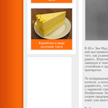
Коробочки в виде
кусочков торта
В 60-х Энн Мур
ней выстраивал
того, как ухажи
давать. Впроче
завернув в ткан
спокойным и зд
препаратах.
По возвращении
коляске, а нос
доработать, чт
с надежной спи
Изобретение Эн
скорее предпри
знает уже мног