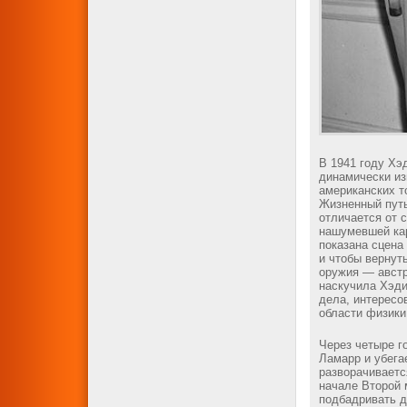
В 1941 году Хэ
динамически из
американских то
Жизненный путь
отличается от 
нашумевшей кар
показана сцена
и чтобы вернут
оружия — австр
наскучила Хэди
дела, интересо
области физики
Через четыре г
Ламарр и убега
разворачиваетс
начале Второй 
подбадривать д