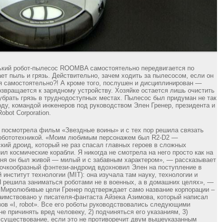
ький робот-пылесос ROOMBA самостоятельно передвигается по
ает пыль и грязь. Действительно, зачем ходить за пылесосом, если он
я самостоятельно?! А кроме того, послушен и дисциплинирован —
озвращается к зарядному устройству. Хозяйке остается лишь очистить
убрать грязь в труднодоступных местах. Пылесос был придуман не так
году, командой инженеров под руководством Элен Гренер, президента и
obot Corporation.
 посмотрела фильм «Звездные воины» и с тех пор решила связать
робототехникой. «Моим любимым персонажем был R2-D2 —
кий дроид, который не раз спасал главных героев в сложных
ил космические корабли. Я никогда не смотрела на него просто как на
ня он был живой — милый и с забавным характером», — рассказывает
очкообразный фэнтези-андроид вдохновил Элен на поступление в
институт технологии (MIT): она изучала там науку, технологии и
 решила заниматься роботами не в военных, а в домашних целях», —
 Миролюбивые цели Гренер подтверждает само название корпорации –
заимствовано у писателя-фантаста Айзека Азимова, который написал
зов «I, robot». Все его роботы руководствовались следующими
не причинять вред человеку, 2) подчиняться его указаниям, 3)
существование, если это не противоречит двум вышеуказанным