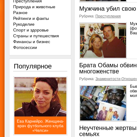
Преступления
Природа и животные
Мужчина убил свою 
Разное
Рубрика:
Преступления
Рейтинги и факты
Муж
Рукоделие
(фо
Спорт и здоровье
Ваш
Страны и путешествия
Финансы и бизнес
Фотосессии
Брата Обамы обвин
Популярное
многоженстве
Рубрика:
Знаменитости
,
Отноше
Быв
обв
мол
Ева Карнейро. Женщина-
врач футбольного клуба
Неучтенные жертвы
«Челси»
семьях