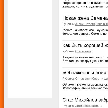
встречающихся во взаимоотно
женщин, хотя и к мужчинам то
Новая жена Семена
Рубрика:
Знаменитости
,
Кино и Т
Женитьба известного шоумена
более, что супруга Семена не 
Как быть хорошей 
Рубрика:
Отношения
Каждый мужчина мечтает о хор
Вот только инструкцию к поня
«Обнаженный бой» 
Рубрика:
Отношения
,
Спорт и зд
Обнаженные жены американск
Фотографии Жены военнослуж
Стас Михайлов заб
Рубрика:
Дети
,
Знаменитости