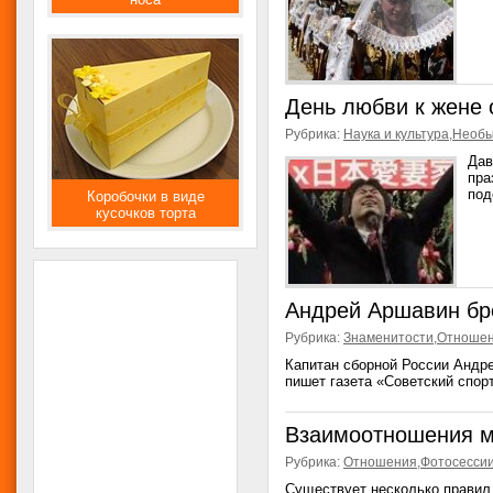
День любви к жене 
Рубрика:
Наука и культура
,
Необы
Дав
пра
под
Коробочки в виде
кусочков торта
Андрей Аршавин бр
Рубрика:
Знаменитости
,
Отноше
Капитан сборной России Андре
пишет газета «Советский спорт
Взаимоотношения м
Рубрика:
Отношения
,
Фотосесси
Существует несколько правил