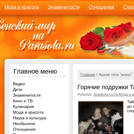
Мода и красота
Знаменитости
Отношения
Спор
Главное меню
Главная
/ Архив тега "жены"
Видео
Горячие подружки Т
Дети
Рубрика:
Знаменитости
,
Мода и к
Знаменитости
Кино и ТВ
Тай
Кулинария
до 
спо
Мода и красота
Наука и культура
Необычное
Отношения