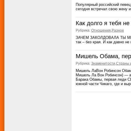
Популярный российский певец
сегодня встречал свою жену из
Как долго я тебя не
Рубрика:
Отношения
,
Разное
ЗАЧЕМ ЗАКОЛДОВАЛА ТЫ МЕНЯ?
так – без края. И как давно не
Мишель Обама, пер
Рубрика:
Знаменитости
,
Страны 
Мишель ЛаВон Робинсон Обама
Мишель Ла Вон Робинсон) — а
Барака Обамы, первая леди С
южной части Чикаго, где и выро