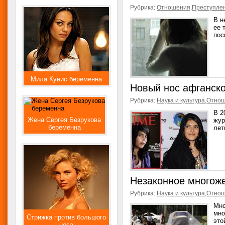
Рубрика:
Отношения
,
Преступле
В н
ее 
пос
Мила Кунис беременна
Новый нос афганско
Рубрика:
Наука и культура
,
Отно
В 2
Жена Сергея Безрукова
жур
беременна
лет
Незаконное многоже
Рубрика:
Наука и культура
,
Отно
Мно
мно
Стрижка против большого
это
носа