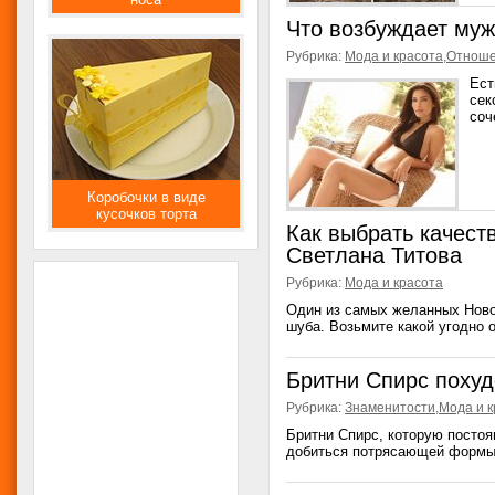
Что возбуждает му
Рубрика:
Мода и красота
,
Отнош
Ест
сек
соч
Коробочки в виде
кусочков торта
Как выбрать качест
Светлана Титова
Рубрика:
Мода и красота
Один из самых желанных Ново
шуба. Возьмите какой угодно 
Бритни Спирс похуд
Рубрика:
Знаменитости
,
Мода и к
Бритни Спирс, которую постоя
добиться потрясающей формы 