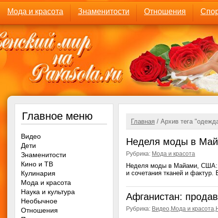
Мода и красота
Знаменитости
Отношения
Спор
Главное меню
Главная
/ Архив тега "одежд
Видео
Неделя моды в Май
Дети
Рубрика:
Мода и красота
Знаменитости
Кино и ТВ
Неделя моды в Майами, США: в
Кулинария
и сочетания тканей и фактур. В
Мода и красота
Наука и культура
Афганистан: прода
Необычное
Рубрика:
Видео
,
Мода и красота
,
Отношения