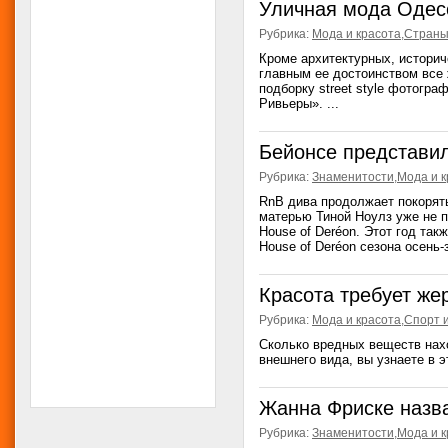
Уличная мода Одес
Рубрика:
Мода и красота
,
Страны
Кроме архитектурных, историч
главным ее достоинством все
подборку street style фотогр
Ривьеры». ...
Бейонсе представи
Рубрика:
Знаменитости
,
Мода и к
RnB дива продолжает покорят
матерью Тиной Ноулз уже не 
House of Deréon. Этот год та
House of Deréon сезона осень-з
Красота требует же
Рубрика:
Мода и красота
,
Спорт 
Сколько вредных веществ нах
внешнего вида, вы узнаете в эт
Жанна Фриске назв
Рубрика:
Знаменитости
,
Мода и к