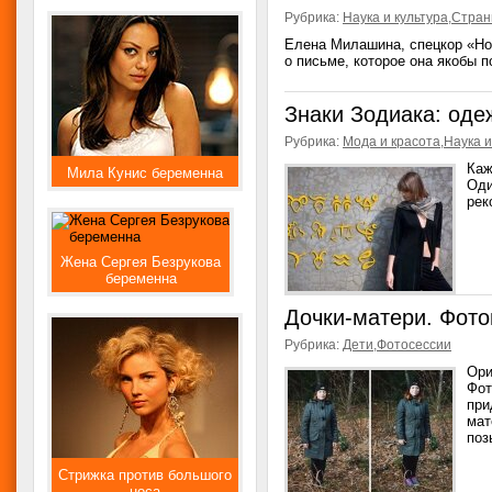
Рубрика:
Наука и культура
,
Стран
Елена Милашина, спецкор «Нов
о письме, которое она якобы п
Знаки Зодиака: оде
Рубрика:
Мода и красота
,
Наука и
Каж
Мила Кунис беременна
Оди
рек
Жена Сергея Безрукова
беременна
Дочки-матери. Фото
Рубрика:
Дети
,
Фотосессии
Ори
Фот
при
мат
позы
Стрижка против большого
носа