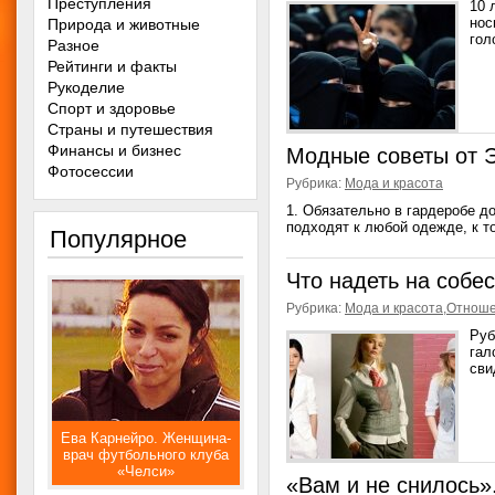
Преступления
10 
нос
Природа и животные
гол
Разное
Рейтинги и факты
Рукоделие
Спорт и здоровье
Страны и путешествия
Финансы и бизнес
Модные советы от 
Фотосессии
Рубрика:
Мода и красота
1. Обязательно в гардеробе д
подходят к любой одежде, к то
Популярное
Что надеть на собе
Рубрика:
Мода и красота
,
Отнош
Руб
гал
сви
Ева Карнейро. Женщина-
врач футбольного клуба
«Челси»
«Вам и не снилось».