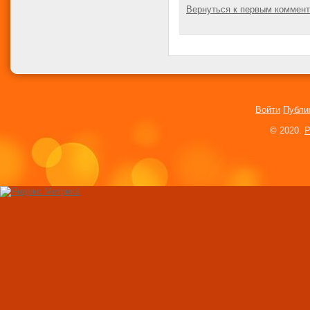
Вернуться к первым коммен
Как мы выбираем с
Мнение американс
Горячие подружки 
Певица Тина Тёрн
замуж в 73 года
Войти
Публи
«Загляни под поду
© 2020.
P
Оригинальное пре
и сердца
Женщина притвор
мужчиной, чтобы р
грузчиком
Для рождения дете
украла около 2,5 
Студентка попроси
ее и изнасиловать
Теннисистка Джен
Каприати избила 
Женщина на внедо
прокатила подругу