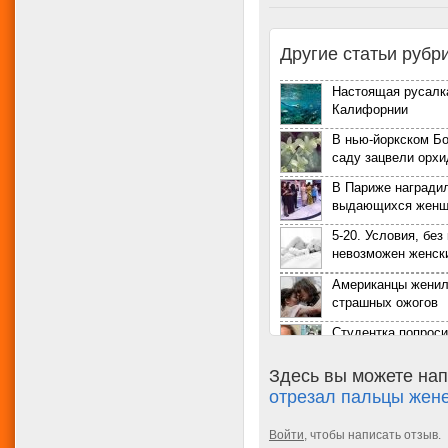
Другие статьи рубри
Настоящая русалк
Калифорнии
В нью-йоркском Б
саду зацвели орхи
В Париже награди
выдающихся жен
5-20. Условия, без
невозможен женск
Американцы женил
страшных ожогов
Студентка попроси
ее и изнасиловать
Здесь вы можете нап
Love Story: 50 ид
отрезал пальцы жене
о любви
5-20. Условия, без
Войти
, чтобы написать отзыв.
невозможен женск