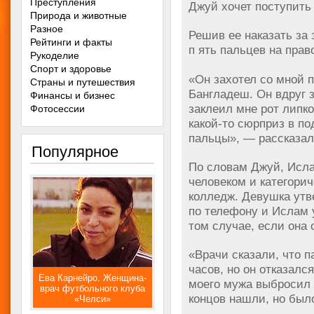
Преступления
Джуй хочет поступить
Природа и животные
Разное
Решив ее наказать за 
Рейтинги и факты
п ять пальцев на прав
Рукоделие
Спорт и здоровье
«Он захотел со мной п
Страны и путешествия
Бангладеш. Он вдруг з
Финансы и бизнес
заклеил мне рот липко
Фотосессии
какой-то сюрприз в по
пальцы», — рассказал
Популярное
По словам Джуй, Исл
человеком и категорич
колледж. Девушка утв
по телефону и Ислам 
том случае, если она
«Врачи сказали, что 
часов, но он отказалс
Ева Карнейро. Женщина-
моего мужа выбросил 
врач футбольного клуба
концов нашли, но был
«Челси»