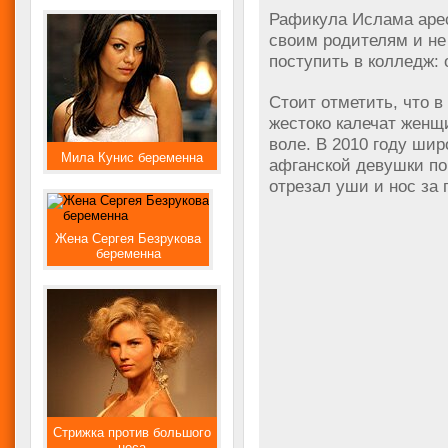
Рафикула Ислама арес
своим родителям и не
поступить в колледж: 
Стоит отметить, что 
жестоко калечат женщ
воле. В 2010 году шир
Мила Кунис беременна
афганской девушки по
отрезал уши и нос за 
Жена Сергея Безрукова
беременна
Стрижка против большого
носа