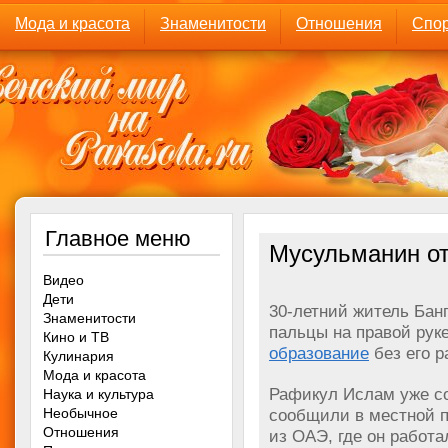
Мода и красота
Знаменитости
Отношения
Спор
Главное меню
Мусульманин о
Видео
Дети
30-летний житель Бан
Знаменитости
пальцы на правой рук
Кино и ТВ
образование
без его р
Кулинария
Мода и красота
Рафикул Ислам уже со
Наука и культура
Необычное
сообщили в местной 
Отношения
из ОАЭ, где он работа