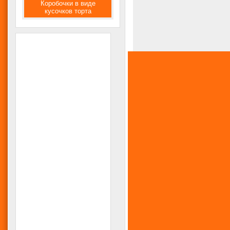
Коробочки в виде
кусочков торта