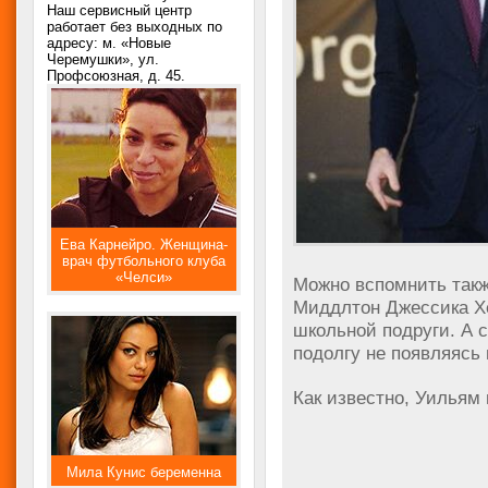
Наш сервисный центр
работает без выходных по
адресу: м. «Новые
Черемушки», ул.
Профсоюзная, д. 45.
Ева Карнейро. Женщина-
врач футбольного клуба
«Челси»
Можно вспомнить также
Миддлтон Джессика Х
школьной подруги. А 
подолгу не появляясь 
Как известно, Уильям
Мила Кунис беременна