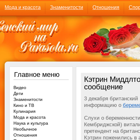
Мода и красота
Знаменитости
Отношения
Спор
Главное меню
Кэтрин Миддлт
сообщение
Видео
Дети
3 декабря британский
Знаменитости
информацию о
берем
Кино и ТВ
Кулинария
Мода и красота
Слухи о беременности
Наука и культура
Кембриджской) витали 
Необычное
претендент на британ
Отношения
Кэтрин поженились в а