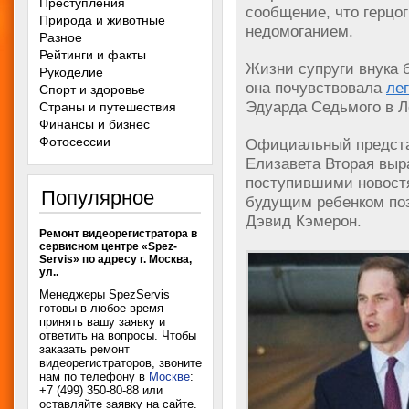
Преступления
сообщение, что герцо
Природа и животные
недомоганием.
Разное
Рейтинги и факты
Жизни супруги внука б
Рукоделие
она почувствовала
ле
Спорт и здоровье
Эдуарда Седьмого в Л
Страны и путешествия
Финансы и бизнес
Фотосессии
Официальный представ
Елизавета Вторая выр
поступившими новостя
Популярное
будущим ребенком по
Дэвид Кэмерон.
Ремонт видеорегистратора в
сервисном центре «Spez-
Servis» по адресу г. Москва,
ул..
Менеджеры SpezServis
готовы в любое время
принять вашу заявку и
ответить на вопросы. Чтобы
заказать ремонт
видеорегистраторов, звоните
нам по телефону в
Москве
:
+7 (499) 350-80-88 или
оставляйте заявку на сайте.