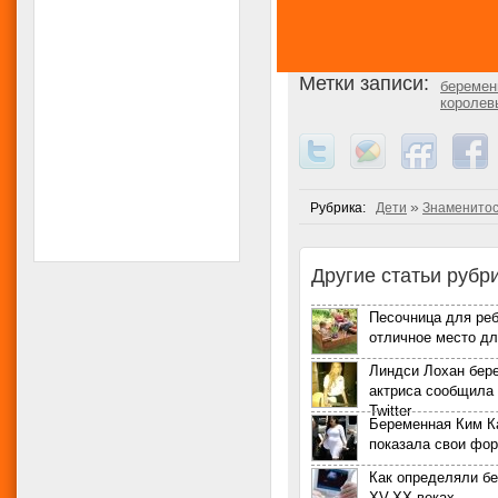
Метки записи:
беремен
королев
»
Рубрика:
Дети
Знаменито
Другие статьи рубри
Песочница для реб
отличное место дл
Линдси Лохан бер
актриса сообщила 
Twitter
Беременная Ким 
показала свои фо
Как определяли б
XV-XX веках