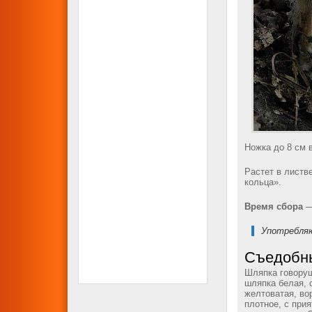
Ножка до 8 см 
Растет в листв
кольца».
Время сбора
—
Употребляю
Съедобны
Шляпка говоруш
шляпка белая, 
желтоватая, во
плотное, с при