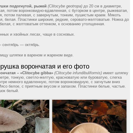
ушки подогнутой, рыжей
(Clitocybe geotropa)
до 20 см в диаметре,
ая, потом воронковидно-вдавленная, с бугорком в центре, рыжеватая,
я, потом палевая, с завернутым, тонким, пушистым краем. Мякоть
ая, белая. Пластинки широкие, редкие, серовато-желтоватые. Ножка до
 белая, с желтоватым оттенком, к основанию утолщенная.
нных и хвойных лесах, чаще в сосновых.
 сентябрь — октябрь.
пищу шляпки в вареном и жареном виде.
орушка ворончатая и его фото
нчатая – «Clitocybe gibba»
(Clitocybe infundibuliformis)
имеет шляпку
метре, тонкую, светло-желтую, красноватую или буроватую, слегка
нтре немного вдавленную, потом воронковидную, с загнутым вниз
Мясо белое, с приятным вкусом и запахом. Пластинки белые, частые.
шок белый.