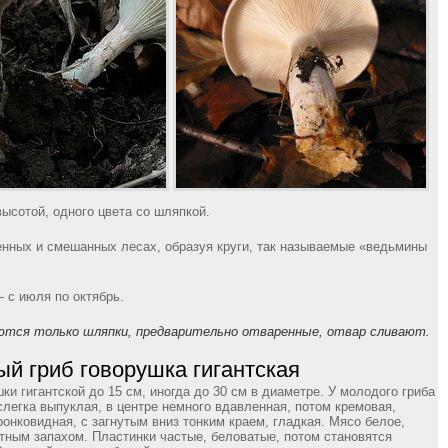
высотой, одного цвета со шляпкой.
енных и смешанных лесах, образуя круги, так называемые «ведьмины
 с июля по октябрь.
тся только шляпки, предварительно отваренные, отвар сливают.
й гриб говорушка гигантская
ки гигантской до 15 см, иногда до 30 см в диаметре. У молодого гриба
слегка выпуклая, в центре немного вдавленная, потом кремовая,
ронковидная, с загнутым вниз тонким краем, гладкая. Мясо белое,
ятным запахом. Пластинки частые, беловатые, потом становятся