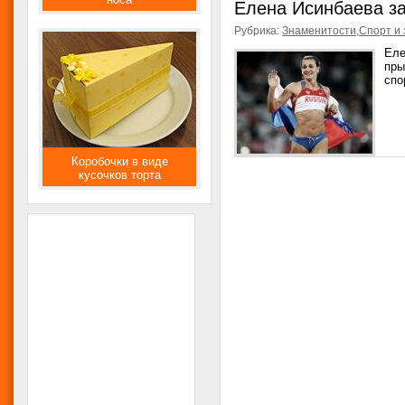
Елена Исинбаева за
Рубрика:
Знаменитости
,
Спорт и 
Еле
пры
спо
Коробочки в виде
кусочков торта