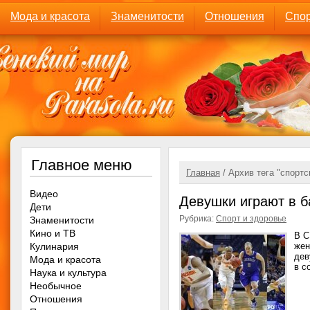
Мода и красота
Знаменитости
Отношения
Спор
Главное меню
Главная
/ Архив тега "спортс
Видео
Девушки играют в б
Дети
Рубрика:
Спорт и здоровье
Знаменитости
Кино и ТВ
В С
Кулинария
жен
дев
Мода и красота
в с
Наука и культура
Необычное
Отношения