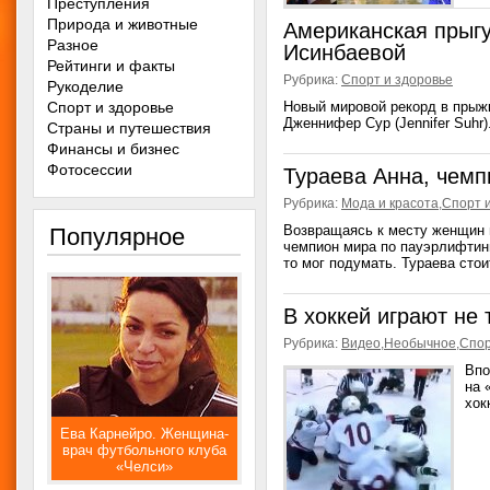
Преступления
Природа и животные
Американская прыг
Разное
Исинбаевой
Рейтинги и факты
Рубрика:
Спорт и здоровье
Рукоделие
Спорт и здоровье
Новый мировой рекорд в прыж
Дженнифер Сур (Jennifer Suhr
Страны и путешествия
Финансы и бизнес
Фотосессии
Тураева Анна, чемп
Рубрика:
Мода и красота
,
Спорт 
Возвращаясь к месту женщин 
Популярное
чемпион мира по пауэрлифтинг
то мог подумать. Тураева стои
В хоккей играют не
Рубрика:
Видео
,
Необычное
,
Спор
Впо
на 
хок
Ева Карнейро. Женщина-
врач футбольного клуба
«Челси»