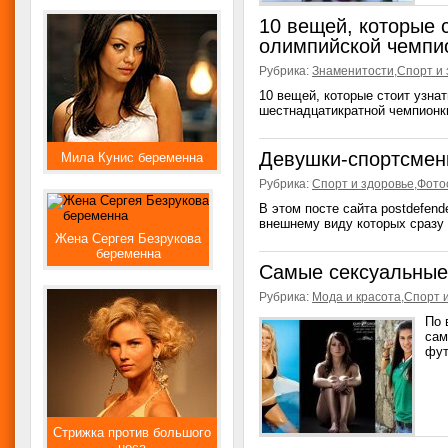
10 вещей, которые 
олимпийской чемпи
Рубрика:
Знаменитости
,
Спорт и 
10 вещей, которые стоит узна
шестнадцатикратной чемпионки
Девушки-спортсмен
Мила Кунис беременна
Рубрика:
Спорт и здоровье
,
Фото
В этом посте сайта postdefend
внешнему виду которых сразу в
Жена Сергея Безрукова
беременна
Самые сексуальные
Рубрика:
Мода и красота
,
Спорт 
По 
сам
фут
Стрижка против большого
носа