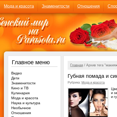
Мода и красота
Знаменитости
Отношения
Спор
Главное меню
Главная
/ Архив тега "макия
Видео
Губная помада и си
Дети
Рубрика:
Мода и красота
Знаменитости
Кино и ТВ
Цве
Кулинария
и з
и г
Мода и красота
Наука и культура
Необычное
Отношения