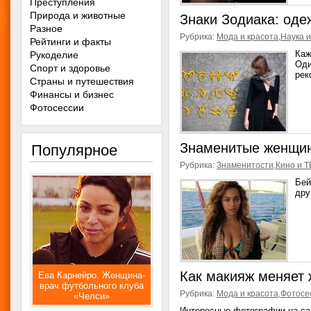
Преступления
Природа и животные
Знаки Зодиака: оде
Разное
Рубрика:
Мода и красота
,
Наука и
Рейтинги и факты
Каж
Рукоделие
Оди
Спорт и здоровье
рек
Страны и путешествия
Финансы и бизнес
Фотосессии
Знаменитые женщин
Популярное
Рубрика:
Знаменитости
,
Кино и Т
Бей
дру
Как макияж меняет 
Ева Карнейро. Женщина-
врач футбольного клуба
Рубрика:
Мода и красота
,
Фотосе
«Челси»
Интересные фотографии на са