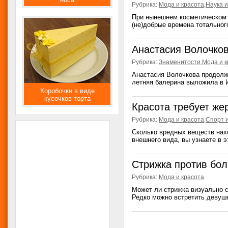
Рубрика:
Мода и красота
,
Наука и
При нынешнем косметическом 
(не)добрые времена тотальног
Анастасия Волочков
Рубрика:
Знаменитости
,
Мода и к
Анастасия Волочкова продолжа
летняя балерина выложила в 
Коробочки в виде
кусочков торта
Красота требует же
Рубрика:
Мода и красота
,
Спорт 
Сколько вредных веществ нах
внешнего вида, вы узнаете в эт
Стрижка против бол
Рубрика:
Мода и красота
Может ли стрижка визуально 
Редко можно встретить девушку